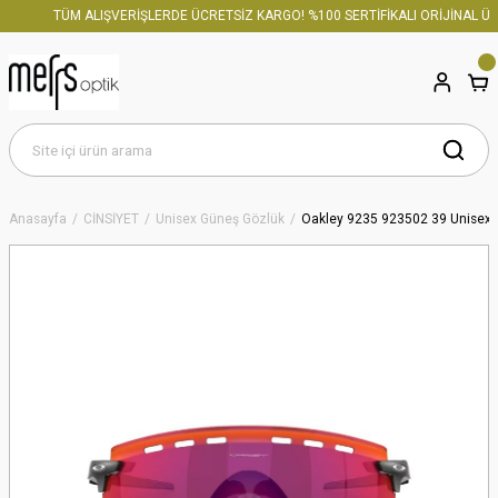
TÜM ALIŞVERİŞLERDE ÜCRETSİZ KARGO! %100 SERTİFİKALI ORİJİNAL ÜRÜN
Anasayfa
CİNSİYET
Unisex Güneş Gözlük
Oakley 9235 923502 39 Unisex 