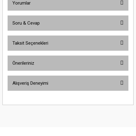
Yorumlar
Soru & Cevap
Bu ürüne ilk yorumu siz yapın!
Taksit Seçenekleri
Yorum Yaz
Ürün hakkında henüz soru sorulmamış.
Önerileriniz
Soru Sor
Bu ürünün fiyat bilgisi, resim, ürün açıklamalarında ve diğer konularda
Alışveriş Deneyimi
yetersiz gördüğünüz noktaları öneri formunu kullanarak tarafımıza
iletebilirsiniz.
Görüş ve önerileriniz için teşekkür ederiz.
Çok güzel
M... K... | 02/01/2026
Ürün resmi kalitesiz, bozuk veya görüntülenemiyor.
Ürün açıklamasında eksik bilgiler bulunuyor.
Harika
Ürün bilgilerinde hatalar bulunuyor.
K... U... | 02/01/2026
Ürün fiyatı diğer sitelerden daha pahalı.