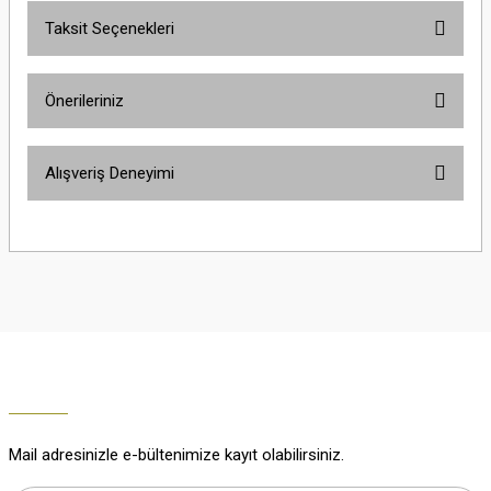
Taksit Seçenekleri
Yorum Yaz
Ürün hakkında henüz soru sorulmamış.
Önerileriniz
Soru Sor
Bu ürünün fiyat bilgisi, resim, ürün açıklamalarında ve diğer konularda
Alışveriş Deneyimi
yetersiz gördüğünüz noktaları öneri formunu kullanarak tarafımıza
iletebilirsiniz.
Görüş ve önerileriniz için teşekkür ederiz.
Çok güzel
M... K... | 02/01/2026
Ürün resmi kalitesiz, bozuk veya görüntülenemiyor.
Ürün açıklamasında eksik bilgiler bulunuyor.
Harika
Ürün bilgilerinde hatalar bulunuyor.
K... U... | 02/01/2026
Ürün fiyatı diğer sitelerden daha pahalı.
Bu ürüne benzer farklı alternatifler olmalı.
% 100 memnuniyet
Büşra Ziya | 29/12/2025
Mail adresinizle e-bültenimize kayıt olabilirsiniz.
% 100 özenli paketleme yaz