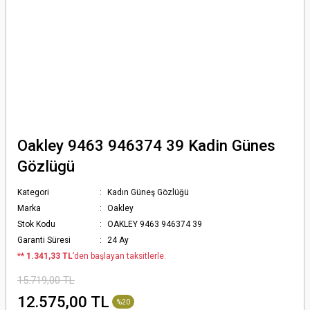
Oakley 9463 946374 39 Kadin Günes
Gözlügü
Kategori
Kadın Güneş Gözlüğü
Marka
Oakley
Stok Kodu
OAKLEY 9463 946374 39
Garanti Süresi
24 Ay
*
* 1.341,33 TL
’den başlayan taksitlerle.
15.719,00 TL
12.575,00 TL
%20