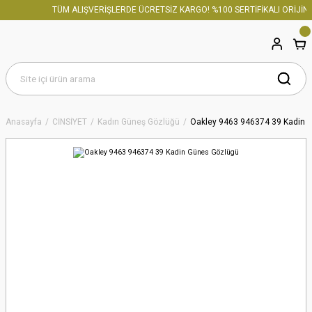
TÜM ALIŞVERİŞLERDE ÜCRETSİZ KARGO! %100 SERTİFİKALI ORİJİNA
Anasayfa
CİNSİYET
Kadın Güneş Gözlüğü
Oakley 9463 946374 39 Kadin 