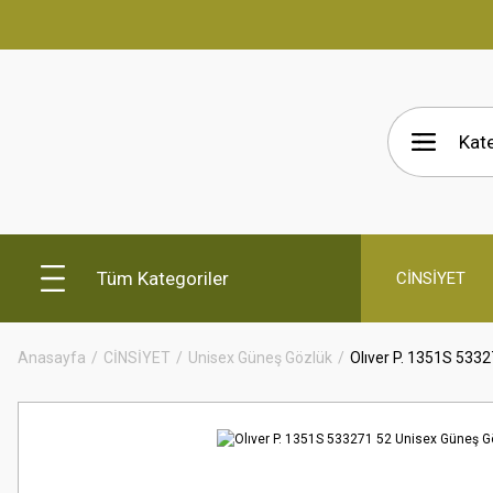
Tüm Kategoriler
CİNSİYET
Anasayfa
CİNSİYET
Unisex Güneş Gözlük
Olıver P. 1351S 533