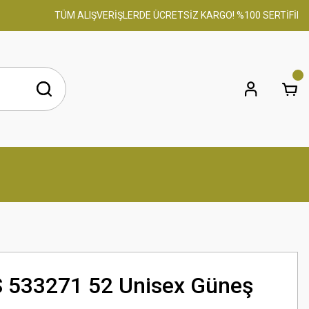
TÜM ALIŞVERİŞLERDE ÜCRETSİZ KARGO! %100 SERTİFİKALI OR
1S 533271 52 Unisex Güneş