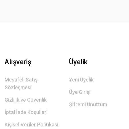
Alışveriş
Üyelik
Mesafeli Satış
Yeni Üyelik
Sözleşmesi
Üye Girişi
Gizlilik ve Güvenlik
Şifremi Unuttum
İptal İade Koşullari
Kişisel Veriler Politikası