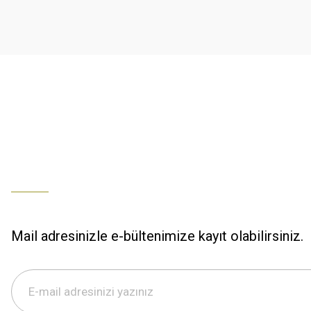
K... U... | 02/01/2026
Ürün bilgilerinde hatalar bulunuyor.
Ürün fiyatı diğer sitelerden daha pahalı.
% 100 memnuniyet
Bu ürüne benzer farklı alternatifler olmalı.
Büşra Ziya | 29/12/2025
% 100 özenli paketleme yaz
M... K... | 29/12/2025
S... M... | 29/12/2025
ÖZENLİ PAKETLEME HIZLI KARGO
K... A... | 29/12/2025
Mail adresinizle e-bültenimize kayıt olabilirsiniz.
Hızlı kargo özenli paketleme
S... M... | 29/12/2025