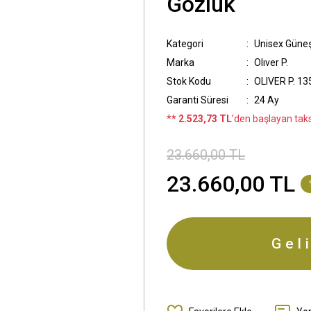
Gözlük
Kategori
Unisex Güne
Marka
Olıver P.
Stok Kodu
OLIVER P. 1
Garanti Süresi
24 Ay
*
* 2.523,73 TL
’den başlayan taksi
23.660,00 TL
23.660,00 TL
Gel