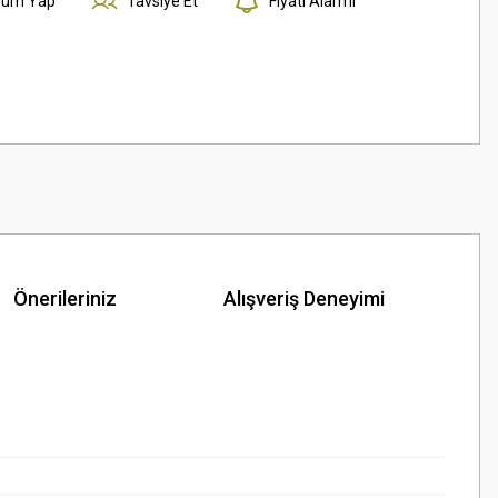
rum Yap
Tavsiye Et
Fiyatı Alarmı
Önerileriniz
Alışveriş Deneyimi