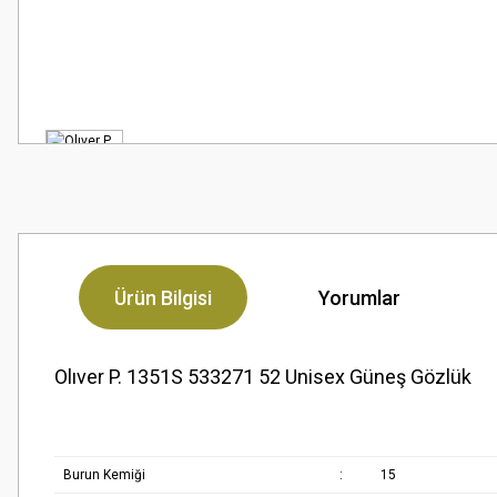
Ürün Bilgisi
Yorumlar
Olıver P. 1351S 533271 52 Unisex Güneş Gözlük
Burun Kemiği
:
15