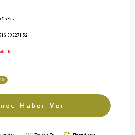
ş Gözlük
351S 533271 52
tlerle.
%0
ince Haber Ver