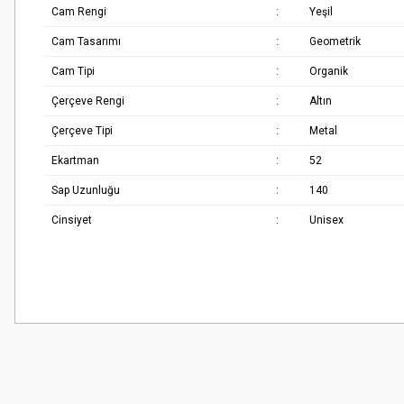
Cam Rengi
:
Yeşil
Cam Tasarımı
:
Geometrik
Cam Tipi
:
Organik
Çerçeve Rengi
:
Altın
Çerçeve Tipi
:
Metal
Ekartman
:
52
Sap Uzunluğu
:
140
Cinsiyet
:
Unisex
Bu ürünün fiyat bilgisi, resim, ürün açıklamalarında ve diğer konularda
Çok güzel
Görüş ve önerileriniz için teşekkür ederiz.
M... K... | 02/01/2026
Ürün resmi kalitesiz, bozuk veya görüntülenemiyor.
Harika
Ürün açıklamasında eksik bilgiler bulunuyor.