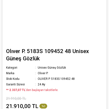
Olıver P. 5183S 109452 48 Unisex
Güneş Gözlük
Kategori
Unisex Güneş Gözlük
Marka
Olıver P.
Stok Kodu
OLIVER P. 5183S 109452 48
Garanti Süresi
24 Ay
*
* 2.337,07 TL
’den başlayan taksitlerle.
21.910,00 TL
21.910,00 TL
%0