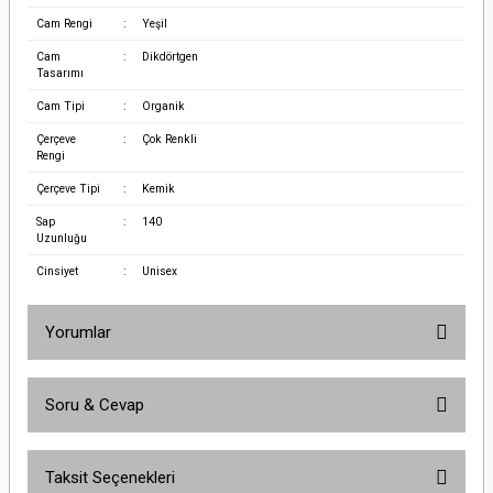
Cam Rengi
:
Yeşil
Cam
:
Dikdörtgen
Tasarımı
Cam Tipi
:
Organik
Çerçeve
:
Çok Renkli
Rengi
Çerçeve Tipi
:
Kemik
Sap
:
140
Uzunluğu
Cinsiyet
:
Unisex
Yorumlar
Soru & Cevap
Bu ürüne ilk yorumu siz yapın!
Taksit Seçenekleri
Yorum Yaz