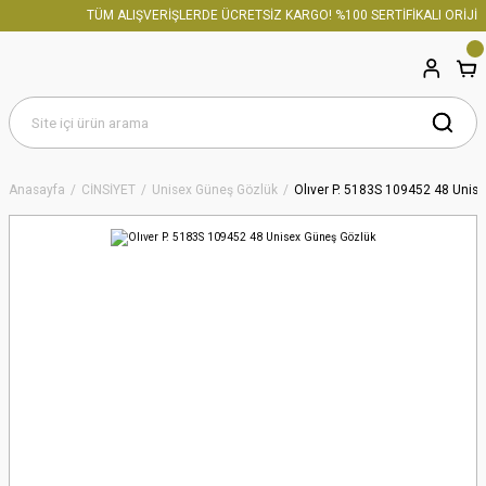
TÜM ALIŞVERİŞLERDE ÜCRETSİZ KARGO! %100 SERTİFİKALI ORİJİNA
Anasayfa
CİNSİYET
Unisex Güneş Gözlük
Olıver P. 5183S 109452 48 Unis