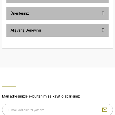
Ürün hakkında henüz soru sorulmamış.
Önerileriniz
Soru Sor
Bu ürünün fiyat bilgisi, resim, ürün açıklamalarında ve diğer konularda
Alışveriş Deneyimi
yetersiz gördüğünüz noktaları öneri formunu kullanarak tarafımıza
iletebilirsiniz.
Görüş ve önerileriniz için teşekkür ederiz.
Çok güzel
M... K... | 02/01/2026
Ürün resmi kalitesiz, bozuk veya görüntülenemiyor.
Ürün açıklamasında eksik bilgiler bulunuyor.
Harika
Ürün bilgilerinde hatalar bulunuyor.
K... U... | 02/01/2026
Ürün fiyatı diğer sitelerden daha pahalı.
Bu ürüne benzer farklı alternatifler olmalı.
% 100 memnuniyet
Büşra Ziya | 29/12/2025
Mail adresinizle e-bültenimize kayıt olabilirsiniz.
% 100 özenli paketleme yaz
M... K... | 29/12/2025