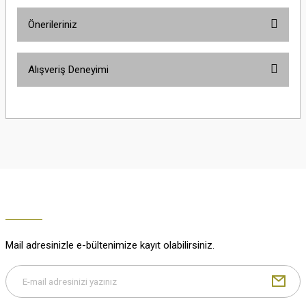
Önerileriniz
Soru Sor
Bu ürünün fiyat bilgisi, resim, ürün açıklamalarında ve diğer konularda
Alışveriş Deneyimi
yetersiz gördüğünüz noktaları öneri formunu kullanarak tarafımıza
iletebilirsiniz.
Görüş ve önerileriniz için teşekkür ederiz.
Çok güzel
M... K... | 02/01/2026
Ürün resmi kalitesiz, bozuk veya görüntülenemiyor.
Ürün açıklamasında eksik bilgiler bulunuyor.
Harika
Ürün bilgilerinde hatalar bulunuyor.
K... U... | 02/01/2026
Ürün fiyatı diğer sitelerden daha pahalı.
Bu ürüne benzer farklı alternatifler olmalı.
% 100 memnuniyet
Büşra Ziya | 29/12/2025
Mail adresinizle e-bültenimize kayıt olabilirsiniz.
% 100 özenli paketleme yaz
M... K... | 29/12/2025
Gönder