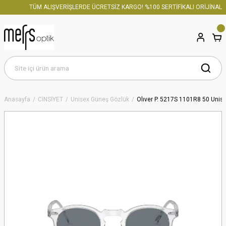
TÜM ALIŞVERİŞLERDE ÜCRETSİZ KARGO! %100 SERTİFİKALI ORİJİNAL ÜR
Anasayfa
CİNSİYET
Unisex Güneş Gözlük
Olıver P. 5217S 1101R8 50 Unis