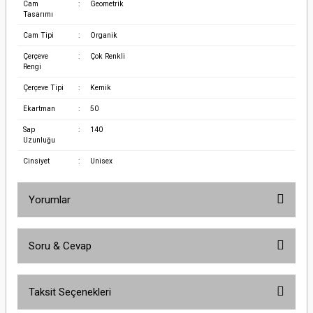
Cam
:
Geometrik
Tasarımı
Cam Tipi
:
Organik
Çerçeve
:
Çok Renkli
Rengi
Çerçeve Tipi
:
Kemik
Ekartman
:
50
Sap
:
140
Uzunluğu
Cinsiyet
:
Unisex
Yorumlar
Soru & Cevap
Bu ürüne ilk yorumu siz yapın!
Taksit Seçenekleri
Yorum Yaz
Ürün hakkında henüz soru sorulmamış.