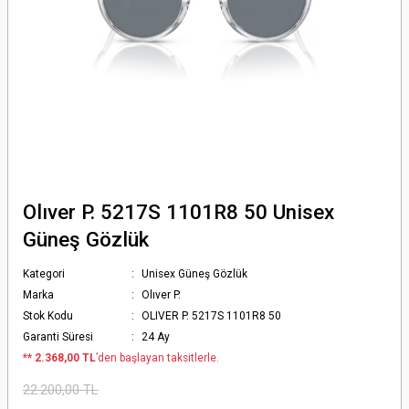
Olıver P. 5217S 1101R8 50 Unisex
Güneş Gözlük
Kategori
Unisex Güneş Gözlük
Marka
Olıver P.
Stok Kodu
OLIVER P. 5217S 1101R8 50
Garanti Süresi
24 Ay
*
* 2.368,00 TL
’den başlayan taksitlerle.
22.200,00 TL