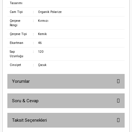
Tasarımı
Cam Tipi
:
Organik Polarize
Çerçeve
:
Kırmızı
Rengi
Çerçeve Tipi
:
Kemik
Ekartman
:
46
Sap
:
120
Uzunluğu
Cinsiyet
:
Çocuk
Yorumlar
Soru & Cevap
Bu ürüne ilk yorumu siz yapın!
Taksit Seçenekleri
Yorum Yaz
Ürün hakkında henüz soru sorulmamış.