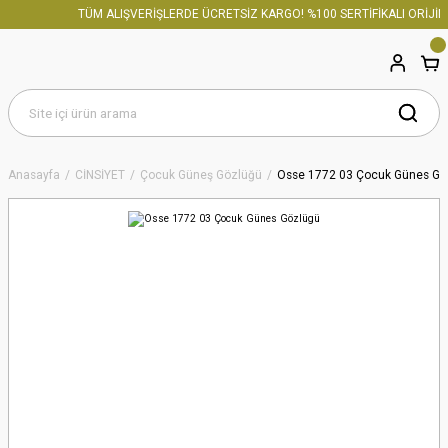
TÜM ALIŞVERİŞLERDE ÜCRETSİZ KARGO! %100 SERTİFİKALI ORİJİNA
Anasayfa
CİNSİYET
Çocuk Güneş Gözlüğü
Osse 1772 03 Çocuk Günes Gö