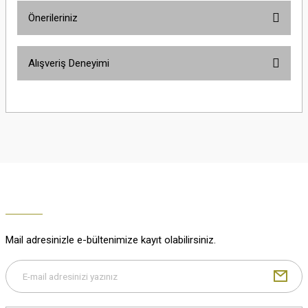
Önerileriniz
Soru Sor
Bu ürünün fiyat bilgisi, resim, ürün açıklamalarında ve diğer konularda
Alışveriş Deneyimi
yetersiz gördüğünüz noktaları öneri formunu kullanarak tarafımıza
iletebilirsiniz.
Görüş ve önerileriniz için teşekkür ederiz.
Çok güzel
M... K... | 02/01/2026
Ürün resmi kalitesiz, bozuk veya görüntülenemiyor.
Ürün açıklamasında eksik bilgiler bulunuyor.
Harika
Ürün bilgilerinde hatalar bulunuyor.
K... U... | 02/01/2026
Ürün fiyatı diğer sitelerden daha pahalı.
Bu ürüne benzer farklı alternatifler olmalı.
% 100 memnuniyet
Büşra Ziya | 29/12/2025
Mail adresinizle e-bültenimize kayıt olabilirsiniz.
% 100 özenli paketleme yaz
M... K... | 29/12/2025
Gönder