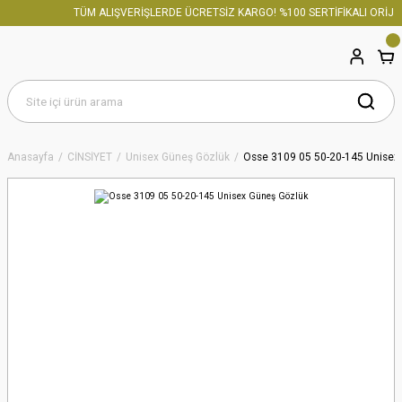
TÜM ALIŞVERİŞLERDE ÜCRETSİZ KARGO! %100 SERTİFİKALI ORİJİN
Anasayfa
CİNSİYET
Unisex Güneş Gözlük
Osse 3109 05 50-20-145 Unisex