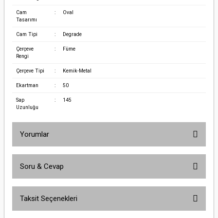
Cam
:
Oval
Tasarımı
Cam Tipi
:
Degrade
Çerçeve
:
Füme
Rengi
Çerçeve Tipi
:
Kemik-Metal
Ekartman
:
50
Sap
:
145
Uzunluğu
Yorumlar
Soru & Cevap
Bu ürüne ilk yorumu siz yapın!
Taksit Seçenekleri
Yorum Yaz
Ürün hakkında henüz soru sorulmamış.