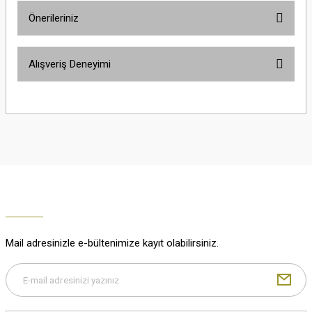
Önerileriniz
Soru Sor
Bu ürünün fiyat bilgisi, resim, ürün açıklamalarında ve diğer konularda
Alışveriş Deneyimi
yetersiz gördüğünüz noktaları öneri formunu kullanarak tarafımıza
iletebilirsiniz.
Görüş ve önerileriniz için teşekkür ederiz.
Çok güzel
M... K... | 02/01/2026
Ürün resmi kalitesiz, bozuk veya görüntülenemiyor.
Ürün açıklamasında eksik bilgiler bulunuyor.
Harika
Ürün bilgilerinde hatalar bulunuyor.
K... U... | 02/01/2026
Ürün fiyatı diğer sitelerden daha pahalı.
Bu ürüne benzer farklı alternatifler olmalı.
% 100 memnuniyet
Büşra Ziya | 29/12/2025
Mail adresinizle e-bültenimize kayıt olabilirsiniz.
% 100 özenli paketleme yaz
M... K... | 29/12/2025
Gönder