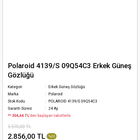
Polaroid 4139/S 09Q54C3 Erkek Güneş
Gözlüğü
Kategori
Erkek Güneş Gözlüğü
Marka
Polaroid
Stok Kodu
POLAROİD 4139/S 09Q54C3
Garanti Süresi
24 Ay
*
* 304,64 TL
’den başlayan taksitlerle.
3.570,00 TL
2.856,00 TL
%20