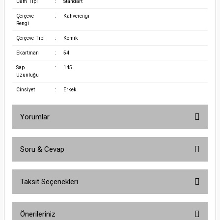
Cam Tipi
:
Standart
Çerçeve
:
Kahverengi
Rengi
Çerçeve Tipi
:
Kemik
Ekartman
:
54
Sap
:
145
Uzunluğu
Cinsiyet
:
Erkek
Yorumlar
Soru & Cevap
Bu ürüne ilk yorumu siz yapın!
Taksit Seçenekleri
Yorum Yaz
Ürün hakkında henüz soru sorulmamış.
Önerileriniz
Soru Sor