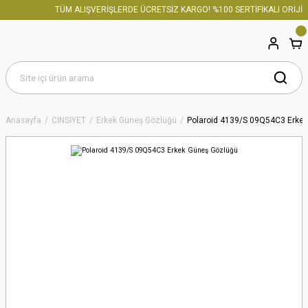
TÜM ALIŞVERİŞLERDE ÜCRETSİZ KARGO! %100 SERTİFİKALI ORİJİNA
Anasayfa
CİNSİYET
Erkek Güneş Gözlüğü
Polaroid 4139/S 09Q54C3 Erke