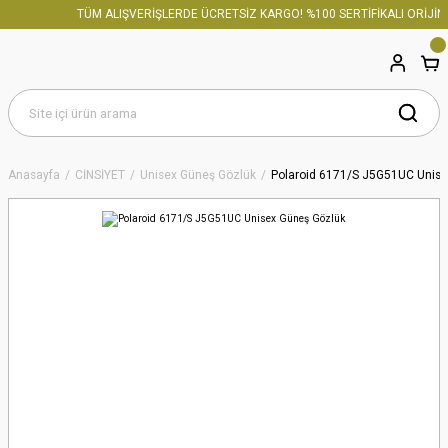
TÜM ALIŞVERİŞLERDE ÜCRETSİZ KARGO! %100 SERTİFİKALI ORİJİNA
Anasayfa
CİNSİYET
Unisex Güneş Gözlük
Polaroid 6171/S J5G51UC Unise