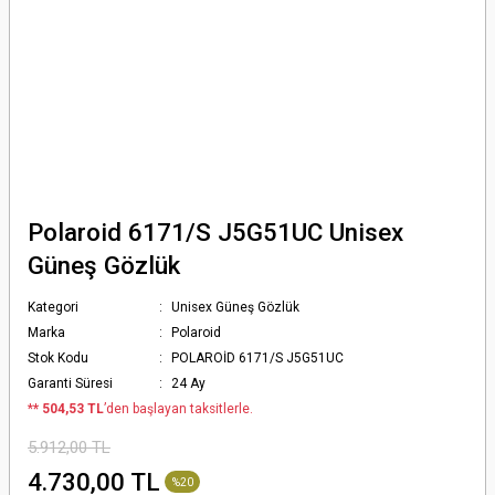
Polaroid 6171/S J5G51UC Unisex
Güneş Gözlük
Kategori
Unisex Güneş Gözlük
Marka
Polaroid
Stok Kodu
POLAROİD 6171/S J5G51UC
Garanti Süresi
24 Ay
*
* 504,53 TL
’den başlayan taksitlerle.
5.912,00 TL
4.730,00 TL
%20