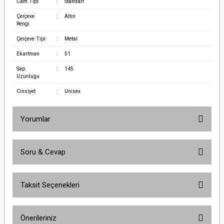
Cam Tipi
:
Standart
Çerçeve
:
Altın
Rengi
Çerçeve Tipi
:
Metal
Ekartman
:
51
Sap
:
145
Uzunluğu
Cinsiyet
:
Unisex
Yorumlar
Soru & Cevap
Bu ürüne ilk yorumu siz yapın!
Taksit Seçenekleri
Yorum Yaz
Ürün hakkında henüz soru sorulmamış.
Önerileriniz
Soru Sor