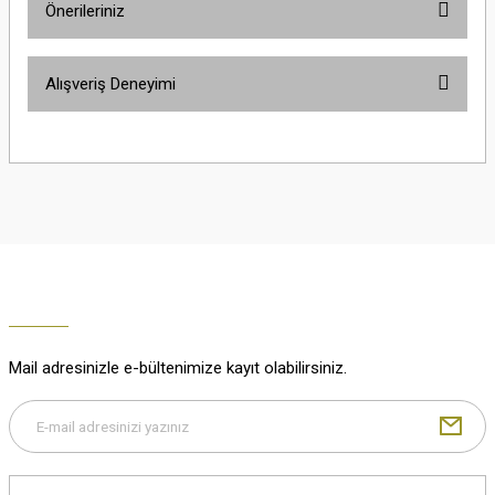
Önerileriniz
Soru Sor
Bu ürünün fiyat bilgisi, resim, ürün açıklamalarında ve diğer konularda
Alışveriş Deneyimi
yetersiz gördüğünüz noktaları öneri formunu kullanarak tarafımıza
iletebilirsiniz.
Görüş ve önerileriniz için teşekkür ederiz.
Çok güzel
M... K... | 02/01/2026
Ürün resmi kalitesiz, bozuk veya görüntülenemiyor.
Ürün açıklamasında eksik bilgiler bulunuyor.
Harika
Ürün bilgilerinde hatalar bulunuyor.
K... U... | 02/01/2026
Ürün fiyatı diğer sitelerden daha pahalı.
Bu ürüne benzer farklı alternatifler olmalı.
% 100 memnuniyet
Büşra Ziya | 29/12/2025
Mail adresinizle e-bültenimize kayıt olabilirsiniz.
% 100 özenli paketleme yaz
M... K... | 29/12/2025
Gönder