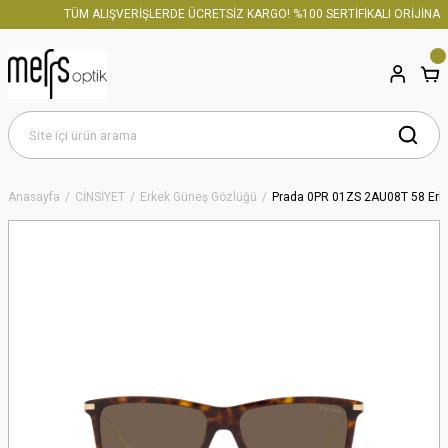
TÜM ALIŞVERİŞLERDE ÜCRETSİZ KARGO! %100 SERTİFİKALI ORİJİNAL 
Anasayfa
CİNSİYET
Erkek Güneş Gözlüğü
Prada 0PR 01ZS 2AU08T 58 Erk