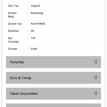
Cam Tipi
:
Organik
Çerçeve
:
Kahverengi
Rengi
Çerçeve Tipi
:
Kemik-Metal
Ekartman
:
58
Sap
:
140
Uzunluğu
Cinsiyet
:
Erkek
Yorumlar
Soru & Cevap
Bu ürüne ilk yorumu siz yapın!
Taksit Seçenekleri
Yorum Yaz
Ürün hakkında henüz soru sorulmamış.