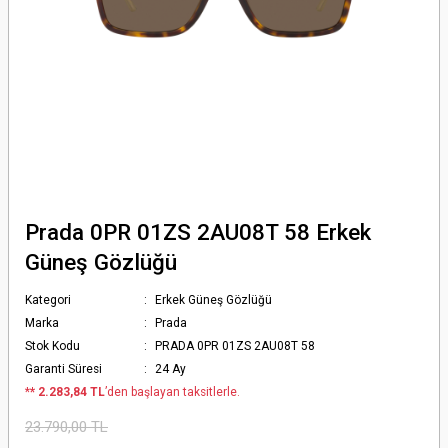
Prada 0PR 01ZS 2AU08T 58 Erkek
Güneş Gözlüğü
Kategori
Erkek Güneş Gözlüğü
Marka
Prada
Stok Kodu
PRADA 0PR 01ZS 2AU08T 58
Garanti Süresi
24 Ay
*
* 2.283,84 TL
’den başlayan taksitlerle.
23.790,00 TL