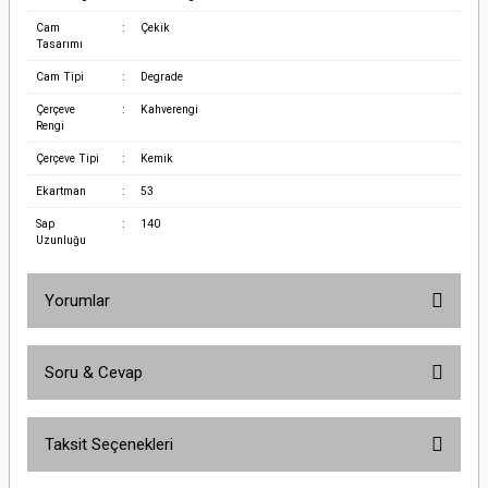
Cam
:
Çekik
Tasarımı
Cam Tipi
:
Degrade
Çerçeve
:
Kahverengi
Rengi
Çerçeve Tipi
:
Kemik
Ekartman
:
53
Sap
:
140
Uzunluğu
Yorumlar
Soru & Cevap
Bu ürüne ilk yorumu siz yapın!
Taksit Seçenekleri
Yorum Yaz
Ürün hakkında henüz soru sorulmamış.