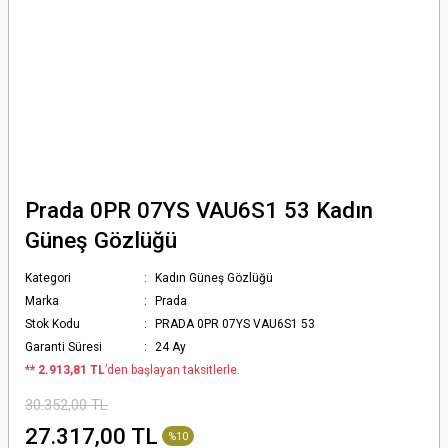
Prada 0PR 07YS VAU6S1 53 Kadın
Güneş Gözlüğü
Kategori
Kadın Güneş Gözlüğü
Marka
Prada
Stok Kodu
PRADA 0PR 07YS VAU6S1 53
Garanti Süresi
24 Ay
*
* 2.913,81 TL
’den başlayan taksitlerle.
30.352,00 TL
27.317,00 TL
%10