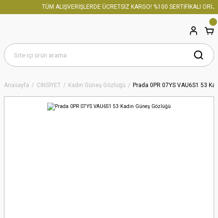
TÜM ALIŞVERİŞLERDE ÜCRETSİZ KARGO! %100 SERTİFİKALI ORİJİN
Anasayfa
CİNSİYET
Kadın Güneş Gözlüğü
Prada 0PR 07YS VAU6S1 53 Kad