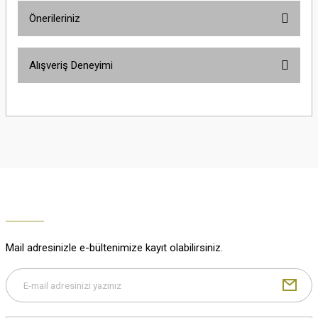
Önerileriniz
Soru Sor
Bu ürünün fiyat bilgisi, resim, ürün açıklamalarında ve diğer konularda
Alışveriş Deneyimi
yetersiz gördüğünüz noktaları öneri formunu kullanarak tarafımıza
iletebilirsiniz.
Görüş ve önerileriniz için teşekkür ederiz.
Çok güzel
M... K... | 02/01/2026
Ürün resmi kalitesiz, bozuk veya görüntülenemiyor.
Ürün açıklamasında eksik bilgiler bulunuyor.
Harika
Ürün bilgilerinde hatalar bulunuyor.
K... U... | 02/01/2026
Ürün fiyatı diğer sitelerden daha pahalı.
Bu ürüne benzer farklı alternatifler olmalı.
% 100 memnuniyet
Büşra Ziya | 29/12/2025
Mail adresinizle e-bültenimize kayıt olabilirsiniz.
% 100 özenli paketleme yaz
M... K... | 29/12/2025
Gönder