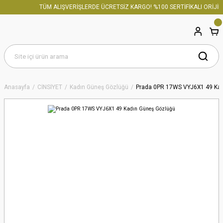
TÜM ALIŞVERİŞLERDE ÜCRETSİZ KARGO! %100 SERTİFİKALI ORİJİNA
Anasayfa
CİNSİYET
Kadın Güneş Gözlüğü
Prada 0PR 17WS VYJ6X1 49 Kad