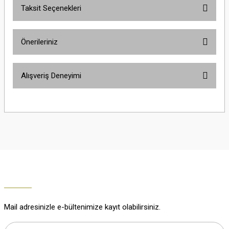
Taksit Seçenekleri
Yorum Yaz
Ürün hakkında henüz soru sorulmamış.
Önerileriniz
Soru Sor
Bu ürünün fiyat bilgisi, resim, ürün açıklamalarında ve diğer konularda
Alışveriş Deneyimi
yetersiz gördüğünüz noktaları öneri formunu kullanarak tarafımıza
iletebilirsiniz.
Görüş ve önerileriniz için teşekkür ederiz.
Çok güzel
M... K... | 02/01/2026
Ürün resmi kalitesiz, bozuk veya görüntülenemiyor.
Ürün açıklamasında eksik bilgiler bulunuyor.
Harika
Ürün bilgilerinde hatalar bulunuyor.
K... U... | 02/01/2026
Ürün fiyatı diğer sitelerden daha pahalı.
Bu ürüne benzer farklı alternatifler olmalı.
% 100 memnuniyet
Büşra Ziya | 29/12/2025
Mail adresinizle e-bültenimize kayıt olabilirsiniz.
% 100 özenli paketleme yaz