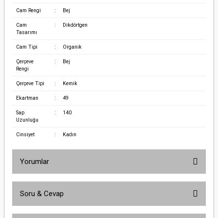
Cam Rengi
:
Bej
Cam
:
Dikdörtgen
Tasarımı
Cam Tipi
:
Organik
Çerçeve
:
Bej
Rengi
Çerçeve Tipi
:
Kemik
Ekartman
:
49
Sap
:
140
Uzunluğu
Cinsiyet
:
Kadın
Yorumlar
Soru & Cevap
Bu ürüne ilk yorumu siz yapın!