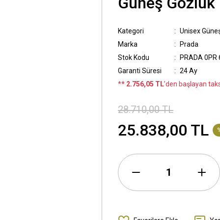
Güneş Gözlük
Kategori
Unisex Güne
Marka
Prada
Stok Kodu
PRADA 0PR 
Garanti Süresi
24 Ay
*
* 2.756,05 TL
’den başlayan taksi
28.710,00 TL
25.838,00 TL