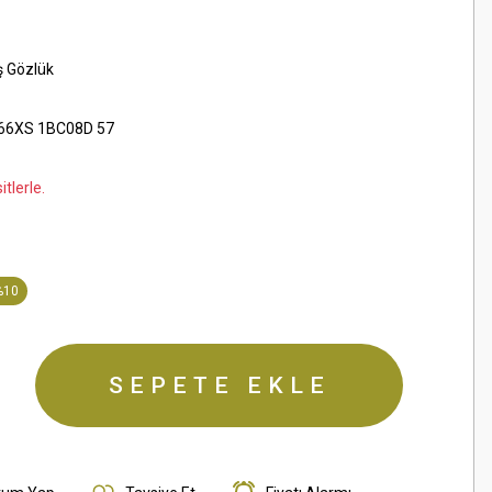
ş Gözlük
66XS 1BC08D 57
tlerle.
%10
SEPETE EKLE