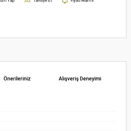
rum Yap
Tavsiye Et
Fiyatı Alarmı
Önerileriniz
Alışveriş Deneyimi