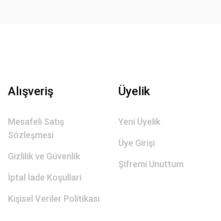
Alışveriş
Üyelik
Mesafeli Satış
Yeni Üyelik
Sözleşmesi
Üye Girişi
Gizlilik ve Güvenlik
Şifremi Unuttum
İptal İade Koşullari
Kişisel Veriler Politikası