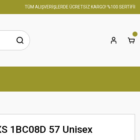
TÜM ALIŞVERİŞLERDE ÜCRETSİZ KARGO! %100 SERTİFİKALI OR
XS 1BC08D 57 Unisex