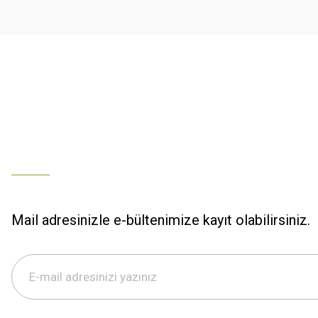
Ürün fiyatı diğer sitelerden daha pahalı.
% 100 memnuniyet
Bu ürüne benzer farklı alternatifler olmalı.
Büşra Ziya | 29/12/2025
% 100 özenli paketleme yaz
M... K... | 29/12/2025
S... M... | 29/12/2025
ÖZENLİ PAKETLEME HIZLI KARGO
K... A... | 29/12/2025
Mail adresinizle e-bültenimize kayıt olabilirsiniz.
Hızlı kargo özenli paketleme
S... M... | 29/12/2025
%100 güvenilir,hızlı kargo