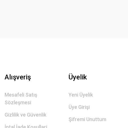
Alışveriş
Üyelik
Mesafeli Satış
Yeni Üyelik
Sözleşmesi
Üye Girişi
Gizlilik ve Güvenlik
Şifremi Unuttum
İptal İade Koşullari