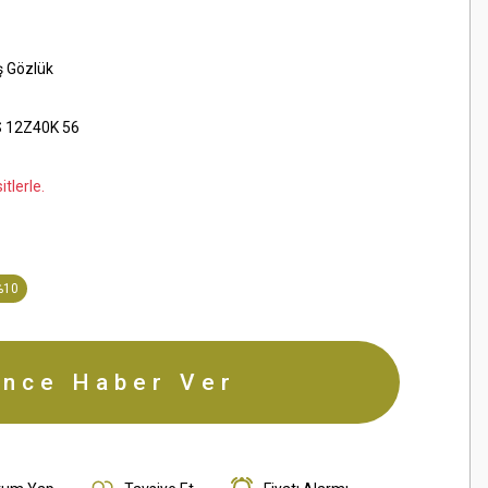
ş Gözlük
 12Z40K 56
tlerle.
%10
ince Haber Ver