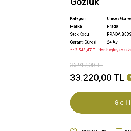
Gözlük
Kategori
Unisex Güne
Marka
Prada
Stok Kodu
PRADA B03S
Garanti Süresi
24 Ay
*
* 3.543,47 TL
’den başlayan taksi
36.912,00 TL
33.220,00 TL
Gel