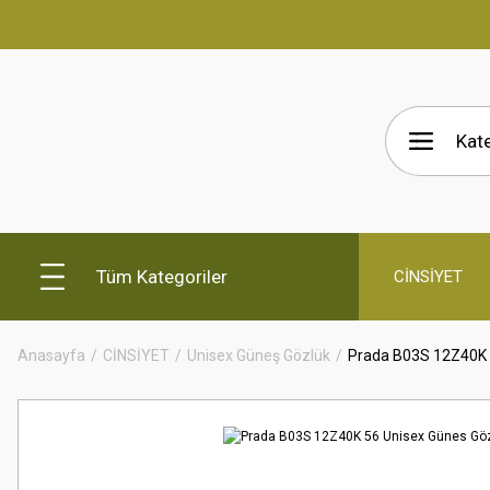
Tüm Kategoriler
CİNSİYET
Anasayfa
CİNSİYET
Unisex Güneş Gözlük
Prada B03S 12Z40K 