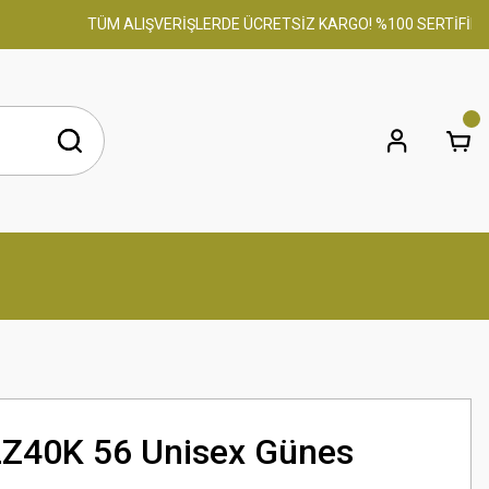
TÜM ALIŞVERİŞLERDE ÜCRETSİZ KARGO! %100 SERTİFİKALI O
2Z40K 56 Unisex Günes