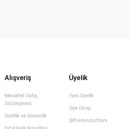
Alışveriş
Üyelik
Mesafeli Satış
Yeni Üyelik
Sözleşmesi
Üye Girişi
Gizlilik ve Güvenlik
Şifremi Unuttum
İptal İade Koşullari