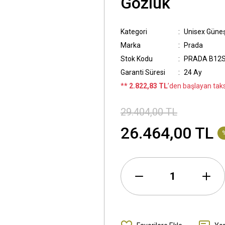
Gözlük
Kategori
Unisex Güne
Marka
Prada
Stok Kodu
PRADA B12S
Garanti Süresi
24 Ay
*
* 2.822,83 TL
’den başlayan taksi
29.404,00 TL
26.464,00 TL