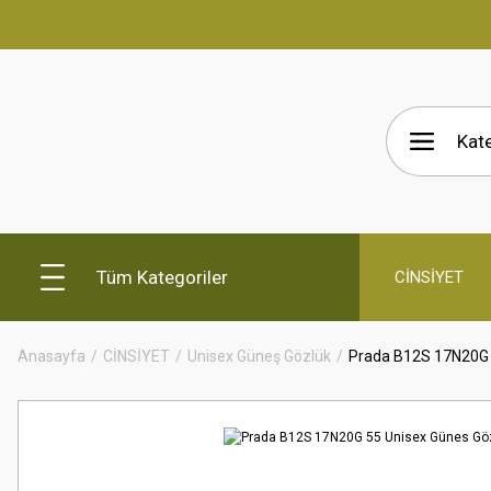
Tüm Kategoriler
CİNSİYET
Anasayfa
CİNSİYET
Unisex Güneş Gözlük
Prada B12S 17N20G 