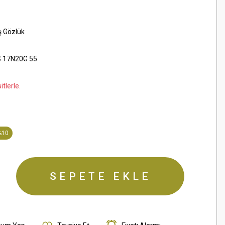
ş Gözlük
 17N20G 55
tlerle.
%10
SEPETE EKLE