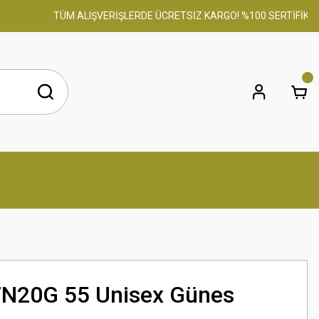
TÜM ALIŞVERİŞLERDE ÜCRETSİZ KARGO! %100 SERTİFİKALI OR
7N20G 55 Unisex Günes