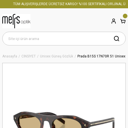
TÜM ALIŞVERİŞLERDE ÜCRETSİZ KARGO! %100 SERTİFİKALI ORİJİNAL ÜRÜN
Anasayfa
CİNSİYET
Unisex Güneş Gözlük
Prada B15S 17N70R 51 Unisex 