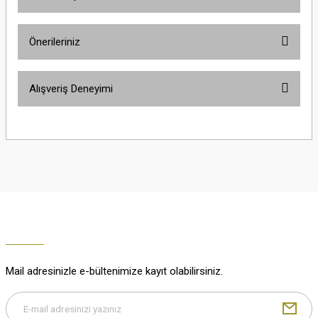
Yorum Yaz
Ürün hakkında henüz soru sorulmamış.
Önerileriniz
Soru Sor
Bu ürünün fiyat bilgisi, resim, ürün açıklamalarında ve diğer konularda
Alışveriş Deneyimi
yetersiz gördüğünüz noktaları öneri formunu kullanarak tarafımıza
iletebilirsiniz.
Görüş ve önerileriniz için teşekkür ederiz.
Çok güzel
M... K... | 02/01/2026
Ürün resmi kalitesiz, bozuk veya görüntülenemiyor.
Ürün açıklamasında eksik bilgiler bulunuyor.
Harika
Ürün bilgilerinde hatalar bulunuyor.
K... U... | 02/01/2026
Ürün fiyatı diğer sitelerden daha pahalı.
Bu ürüne benzer farklı alternatifler olmalı.
% 100 memnuniyet
Büşra Ziya | 29/12/2025
Mail adresinizle e-bültenimize kayıt olabilirsiniz.
% 100 özenli paketleme yaz
M... K... | 29/12/2025