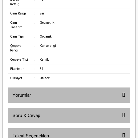
Kemiği
Cam Rengi
:
Sarı
Cam
:
Geometrik
Tasarımı
Cam Tipi
:
Organik
Çerçeve
:
Kahverengi
Rengi
Çerçeve Tipi
:
Kemik
Ekartman
:
51
Cinsiyet
:
Unisex
Yorumlar
Soru & Cevap
Bu ürüne ilk yorumu siz yapın!
Taksit Seçenekleri