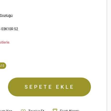
 Gözlüğü
 03K10R 52
tlerle.
%10
SEPETE EKLE