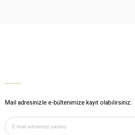
K... U... | 02/01/2026
Ürün bilgilerinde hatalar bulunuyor.
Ürün fiyatı diğer sitelerden daha pahalı.
% 100 memnuniyet
Bu ürüne benzer farklı alternatifler olmalı.
Büşra Ziya | 29/12/2025
% 100 özenli paketleme yaz
M... K... | 29/12/2025
S... M... | 29/12/2025
ÖZENLİ PAKETLEME HIZLI KARGO
K... A... | 29/12/2025
Mail adresinizle e-bültenimize kayıt olabilirsiniz.
Hızlı kargo özenli paketleme
S... M... | 29/12/2025