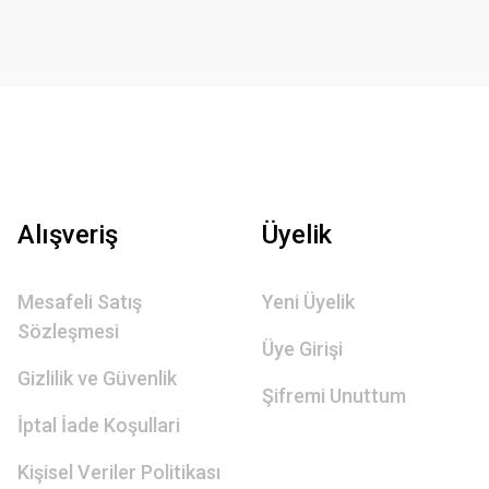
Alışveriş
Üyelik
Mesafeli Satış
Yeni Üyelik
Sözleşmesi
Üye Girişi
Gizlilik ve Güvenlik
Şifremi Unuttum
İptal İade Koşullari
Kişisel Veriler Politikası