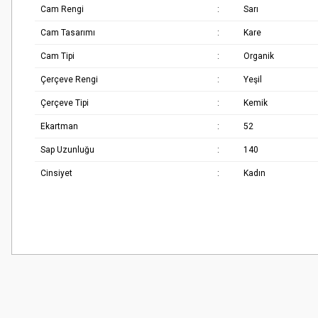
Cam Rengi
:
Sarı
Cam Tasarımı
:
Kare
Cam Tipi
:
Organik
Çerçeve Rengi
:
Yeşil
Çerçeve Tipi
:
Kemik
Ekartman
:
52
Sap Uzunluğu
:
140
Cinsiyet
:
Kadın
Bu ürünün fiyat bilgisi, resim, ürün açıklamalarında ve diğer konularda
Çok güzel
Görüş ve önerileriniz için teşekkür ederiz.
M... K... | 02/01/2026
Ürün resmi kalitesiz, bozuk veya görüntülenemiyor.
Harika
Ürün açıklamasında eksik bilgiler bulunuyor.