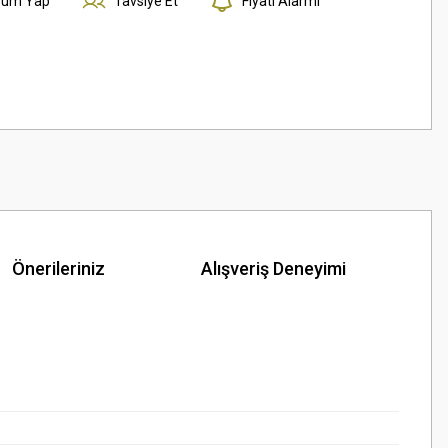
rum Yap
Tavsiye Et
Fiyatı Alarmı
Önerileriniz
Alışveriş Deneyimi