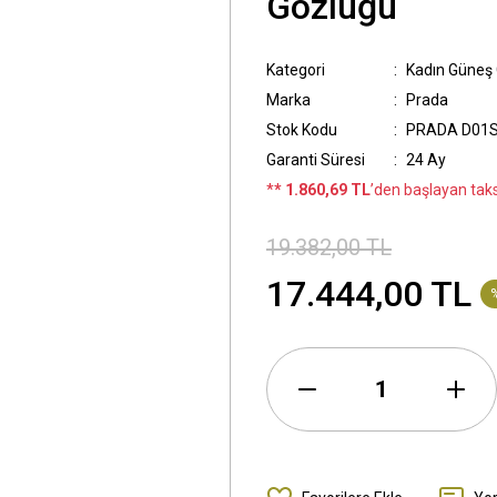
Gözlüğü
Kategori
Kadın Güneş
Marka
Prada
Stok Kodu
PRADA D01S
Garanti Süresi
24 Ay
*
* 1.860,69 TL
’den başlayan taksi
19.382,00 TL
17.444,00 TL