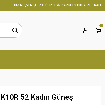
TÜM ALIŞVERİŞLERDE ÜCRETSİZ KARGO! %100 SERTİFİKALI ORİJİ
3K10R 52 Kadın Güneş