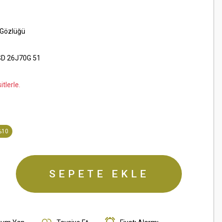
 Gözlüğü
D 26J70G 51
tlerle.
%10
SEPETE EKLE