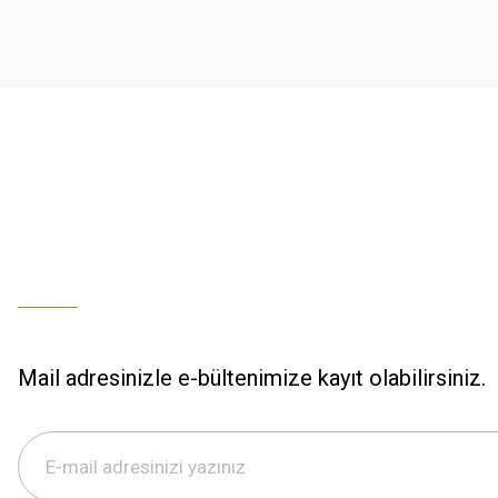
K... U... | 02/01/2026
Ürün bilgilerinde hatalar bulunuyor.
Ürün fiyatı diğer sitelerden daha pahalı.
% 100 memnuniyet
Bu ürüne benzer farklı alternatifler olmalı.
Büşra Ziya | 29/12/2025
% 100 özenli paketleme yaz
M... K... | 29/12/2025
S... M... | 29/12/2025
ÖZENLİ PAKETLEME HIZLI KARGO
K... A... | 29/12/2025
Mail adresinizle e-bültenimize kayıt olabilirsiniz.
Hızlı kargo özenli paketleme
S... M... | 29/12/2025