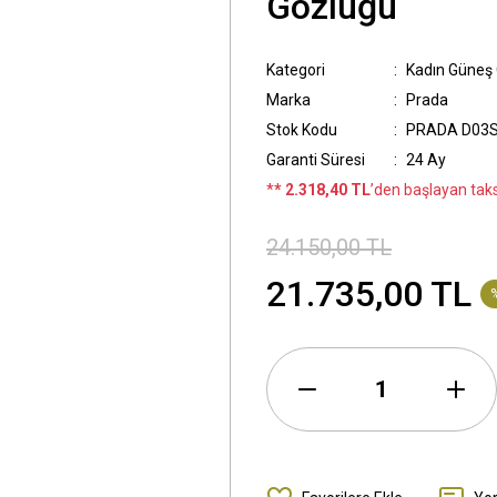
Gözlüğü
Kategori
Kadın Güneş
Marka
Prada
Stok Kodu
PRADA D03S
Garanti Süresi
24 Ay
*
* 2.318,40 TL
’den başlayan taksi
24.150,00 TL
21.735,00 TL