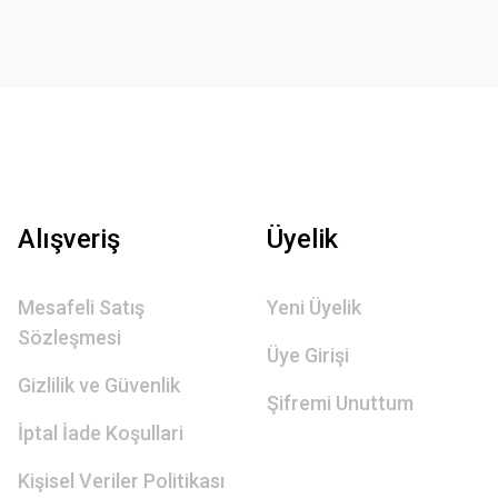
Alışveriş
Üyelik
Mesafeli Satış
Yeni Üyelik
Sözleşmesi
Üye Girişi
Gizlilik ve Güvenlik
Şifremi Unuttum
İptal İade Koşullari
Kişisel Veriler Politikası