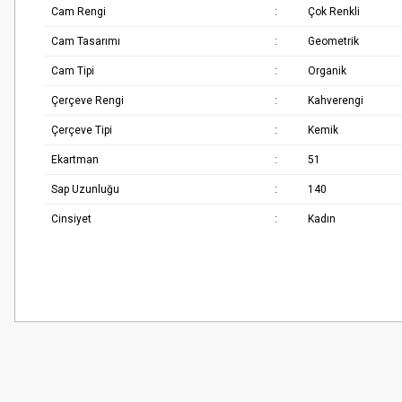
Cam Rengi
:
Çok Renkli
Cam Tasarımı
:
Geometrik
Cam Tipi
:
Organik
Çerçeve Rengi
:
Kahverengi
Çerçeve Tipi
:
Kemik
Ekartman
:
51
Sap Uzunluğu
:
140
Cinsiyet
:
Kadın
Bu ürünün fiyat bilgisi, resim, ürün açıklamalarında ve diğer konularda
Çok güzel
Görüş ve önerileriniz için teşekkür ederiz.
M... K... | 02/01/2026
Ürün resmi kalitesiz, bozuk veya görüntülenemiyor.
Harika
Ürün açıklamasında eksik bilgiler bulunuyor.