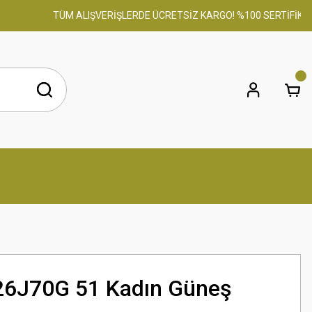
TÜM ALIŞVERİŞLERDE ÜCRETSİZ KARGO! %100 SERTİFİKALI OR
26J70G 51 Kadın Güneş