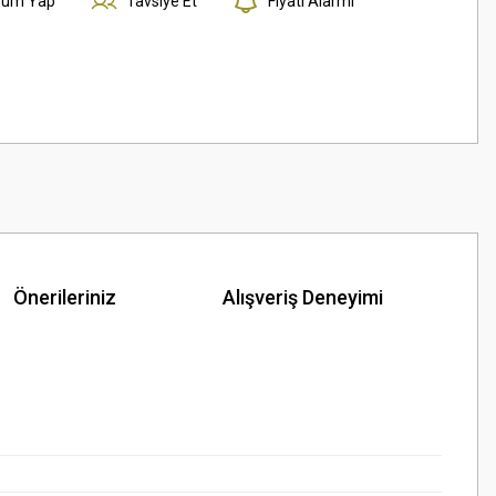
rum Yap
Tavsiye Et
Fiyatı Alarmı
Önerileriniz
Alışveriş Deneyimi