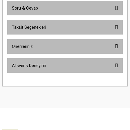
Soru & Cevap
Bu ürüne ilk yorumu siz yapın!
Taksit Seçenekleri
Yorum Yaz
Ürün hakkında henüz soru sorulmamış.
Önerileriniz
Soru Sor
Bu ürünün fiyat bilgisi, resim, ürün açıklamalarında ve diğer konularda
Alışveriş Deneyimi
yetersiz gördüğünüz noktaları öneri formunu kullanarak tarafımıza
iletebilirsiniz.
Görüş ve önerileriniz için teşekkür ederiz.
Çok güzel
M... K... | 02/01/2026
Ürün resmi kalitesiz, bozuk veya görüntülenemiyor.
Ürün açıklamasında eksik bilgiler bulunuyor.
Harika
Ürün bilgilerinde hatalar bulunuyor.
K... U... | 02/01/2026
Ürün fiyatı diğer sitelerden daha pahalı.
Bu ürüne benzer farklı alternatifler olmalı.
% 100 memnuniyet