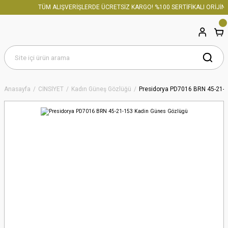
TÜM ALIŞVERİŞLERDE ÜCRETSİZ KARGO! %100 SERTİFİKALI ORİJİNA
Anasayfa
CİNSİYET
Kadın Güneş Gözlüğü
Presidorya PD7016 BRN 45-21-