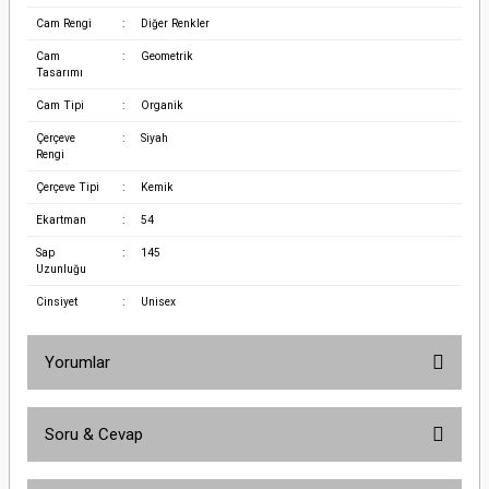
Cam Rengi
:
Diğer Renkler
Cam
:
Geometrik
Tasarımı
Cam Tipi
:
Organik
Çerçeve
:
Siyah
Rengi
Çerçeve Tipi
:
Kemik
Ekartman
:
54
Sap
:
145
Uzunluğu
Cinsiyet
:
Unisex
Yorumlar
Soru & Cevap
Bu ürüne ilk yorumu siz yapın!