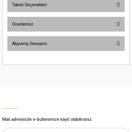
Taksit Seçenekleri
Yorum Yaz
Ürün hakkında henüz soru sorulmamış.
Önerileriniz
Soru Sor
Bu ürünün fiyat bilgisi, resim, ürün açıklamalarında ve diğer konularda
Alışveriş Deneyimi
yetersiz gördüğünüz noktaları öneri formunu kullanarak tarafımıza
iletebilirsiniz.
Görüş ve önerileriniz için teşekkür ederiz.
Çok güzel
M... K... | 02/01/2026
Ürün resmi kalitesiz, bozuk veya görüntülenemiyor.
Ürün açıklamasında eksik bilgiler bulunuyor.
Harika
Ürün bilgilerinde hatalar bulunuyor.
K... U... | 02/01/2026
Ürün fiyatı diğer sitelerden daha pahalı.
Bu ürüne benzer farklı alternatifler olmalı.
% 100 memnuniyet
Büşra Ziya | 29/12/2025
Mail adresinizle e-bültenimize kayıt olabilirsiniz.
% 100 özenli paketleme yaz