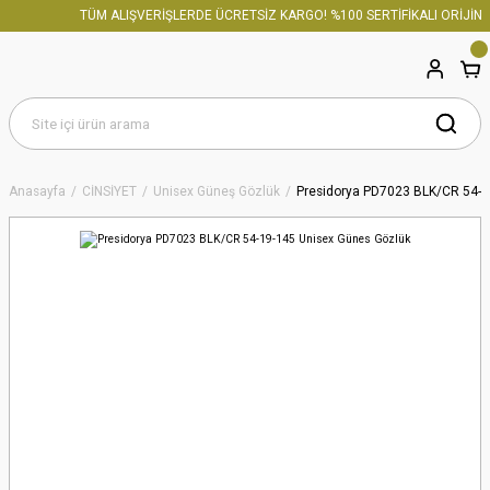
TÜM ALIŞVERİŞLERDE ÜCRETSİZ KARGO! %100 SERTİFİKALI ORİJİNA
Anasayfa
CİNSİYET
Unisex Güneş Gözlük
Presidorya PD7023 BLK/CR 54-1