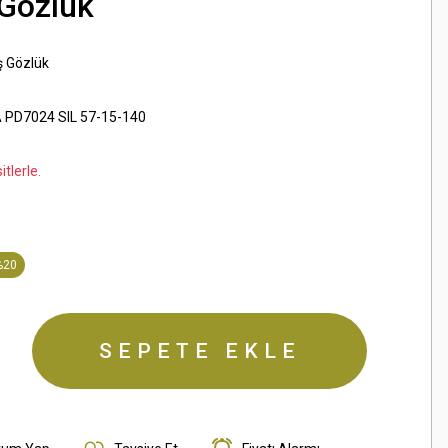
Gözlük
ş Gözlük
PD7024 SIL 57-15-140
tlerle.
%20
SEPETE EKLE