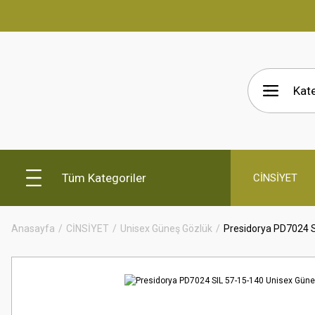
Tüm Kategoriler
CİNSİYET
Anasayfa
CİNSİYET
Unisex Güneş Gözlük
Presidorya PD7024 S