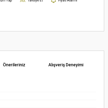
rum Yap
Tavsiye Et
Fiyatı Alarmı
Önerileriniz
Alışveriş Deneyimi