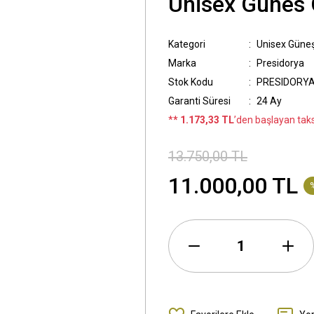
Unisex Günes 
Kategori
Unisex Güne
Marka
Presidorya
Stok Kodu
PRESIDORYA 
Garanti Süresi
24 Ay
*
* 1.173,33 TL
’den başlayan taksi
13.750,00 TL
11.000,00 TL