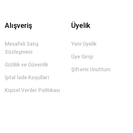
Alışveriş
Üyelik
Mesafeli Satış
Yeni Üyelik
Sözleşmesi
Üye Girişi
Gizlilik ve Güvenlik
Şifremi Unuttum
İptal İade Koşullari
Kişisel Veriler Politikası