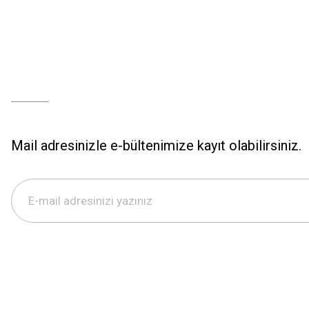
% 100 özenli paketleme yaz
M... K... | 29/12/2025
S... M... | 29/12/2025
ÖZENLİ PAKETLEME HIZLI KARGO
K... A... | 29/12/2025
Mail adresinizle e-bültenimize kayıt olabilirsiniz.
Hızlı kargo özenli paketleme
S... M... | 29/12/2025
%100 güvenilir,hızlı kargo
Büşra Ziya | 29/12/2025
GÜVENİLİR SORUNSUZ