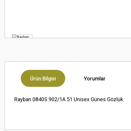
Ürün Bilgisi
Yorumlar
Rayban 0840S 902/1A 51 Unisex Günes Gözlük
Bu ürünün fiyat bilgisi, resim, ürün açıklamalarında ve diğer konularda
Çok güzel
Görüş ve önerileriniz için teşekkür ederiz.