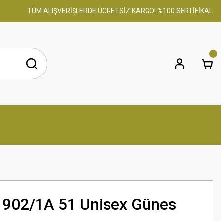
TÜM ALIŞVERİŞLERDE ÜCRETSİZ KARGO! %100 SERTİFİKALI ORİJ
 902/1A 51 Unisex Günes