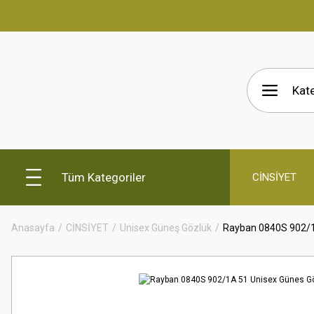
Tüm Kategoriler
CİNSİYET
Anasayfa
CİNSİYET
Unisex Güneş Gözlük
Rayban 0840S 902/1