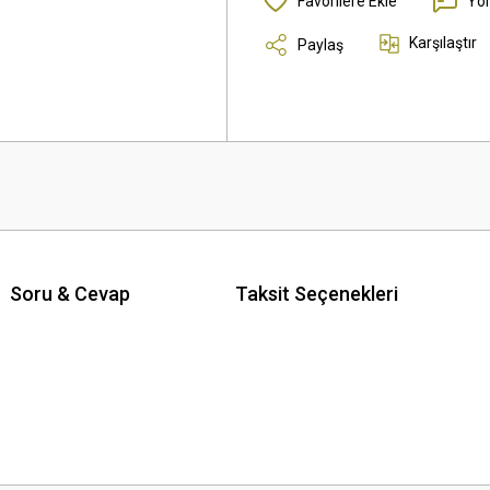
Yo
Karşılaştır
Paylaş
Soru & Cevap
Taksit Seçenekleri
 yetersiz gördüğünüz noktaları öneri formunu kullanarak tarafımıza iletebilirsini