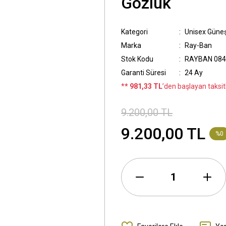
Gözlük
Kategori
Unisex Güne
Marka
Ray-Ban
Stok Kodu
RAYBAN 084
Garanti Süresi
24 Ay
*
* 981,33 TL
’den başlayan taksitl
9.200,00 TL
9.200,00 TL
%0