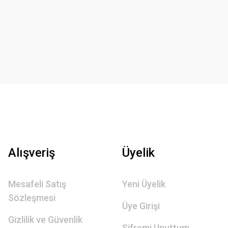
Alışveriş
Üyelik
Mesafeli Satış
Yeni Üyelik
Sözleşmesi
Üye Girişi
Gizlilik ve Güvenlik
Şifremi Unuttum