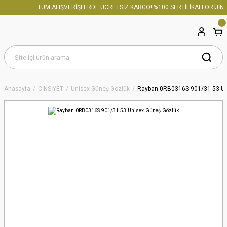
TÜM ALIŞVERİŞLERDE ÜCRETSİZ KARGO! %100 SERTİFİKALI ORİJİNAL
Anasayfa
CİNSİYET
Unisex Güneş Gözlük
Rayban 0RB0316S 901/31 53 Un