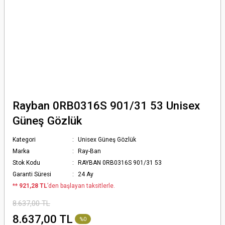
Rayban 0RB0316S 901/31 53 Unisex
Güneş Gözlük
Kategori
Unisex Güneş Gözlük
Marka
Ray-Ban
Stok Kodu
RAYBAN 0RB0316S 901/31 53
Garanti Süresi
24 Ay
*
* 921,28 TL
’den başlayan taksitlerle.
8.637,00 TL
8.637,00 TL
%0