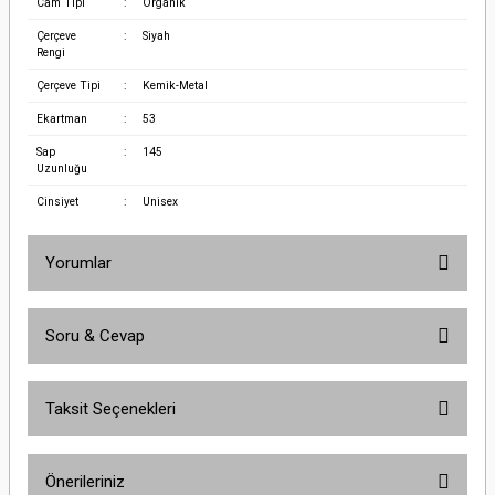
Cam Tipi
:
Organik
Çerçeve
:
Siyah
Rengi
Çerçeve Tipi
:
Kemik-Metal
Ekartman
:
53
Sap
:
145
Uzunluğu
Cinsiyet
:
Unisex
Yorumlar
Soru & Cevap
Bu ürüne ilk yorumu siz yapın!
Taksit Seçenekleri
Yorum Yaz
Ürün hakkında henüz soru sorulmamış.
Önerileriniz
Soru Sor