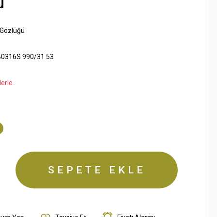
ü
 Gözlüğü
0316S 990/31 53
erle.
SEPETE EKLE