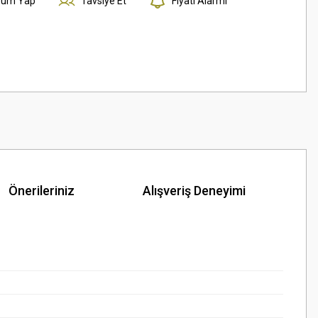
rum Yap
Tavsiye Et
Fiyatı Alarmı
Önerileriniz
Alışveriş Deneyimi