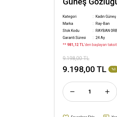
Güneş Gözlüğ
Kategori
Kadın Güneş
Marka
Ray-Ban
Stok Kodu
RAYBAN 0RB
Garanti Süresi
24 Ay
*
* 981,12 TL
’den başlayan taksitl
9.198,00 TL
9.198,00 TL
%0