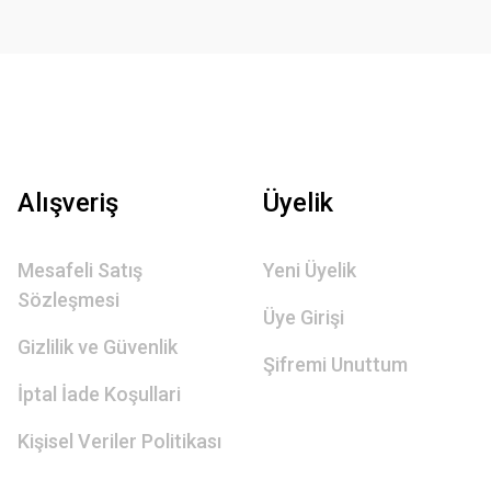
Alışveriş
Üyelik
Mesafeli Satış
Yeni Üyelik
Sözleşmesi
Üye Girişi
Gizlilik ve Güvenlik
Şifremi Unuttum
İptal İade Koşullari
Kişisel Veriler Politikası