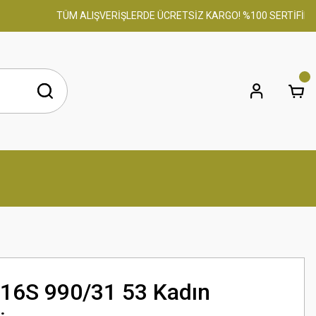
TÜM ALIŞVERİŞLERDE ÜCRETSİZ KARGO! %100 SERTİFİKALI O
16S 990/31 53 Kadın