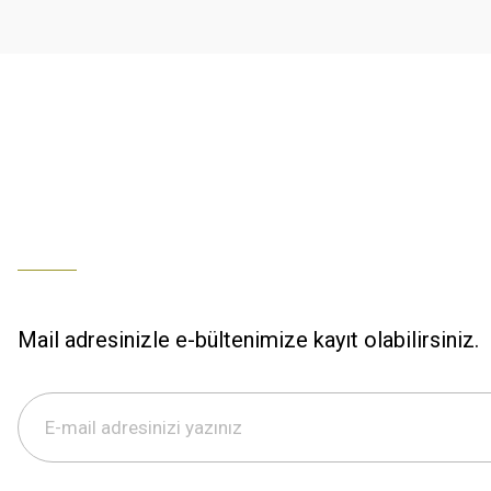
Ürün fiyatı diğer sitelerden daha pahalı.
% 100 memnuniyet
Bu ürüne benzer farklı alternatifler olmalı.
Büşra Ziya | 29/12/2025
% 100 özenli paketleme yaz
M... K... | 29/12/2025
S... M... | 29/12/2025
ÖZENLİ PAKETLEME HIZLI KARGO
K... A... | 29/12/2025
Mail adresinizle e-bültenimize kayıt olabilirsiniz.
Hızlı kargo özenli paketleme
S... M... | 29/12/2025
%100 güvenilir,hızlı kargo