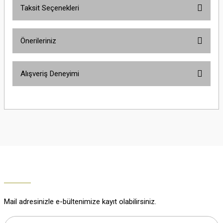
Taksit Seçenekleri
Yorum Yaz
Ürün hakkında henüz soru sorulmamış.
Önerileriniz
Soru Sor
Bu ürünün fiyat bilgisi, resim, ürün açıklamalarında ve diğer konularda
Alışveriş Deneyimi
yetersiz gördüğünüz noktaları öneri formunu kullanarak tarafımıza
iletebilirsiniz.
Görüş ve önerileriniz için teşekkür ederiz.
Çok güzel
M... K... | 02/01/2026
Ürün resmi kalitesiz, bozuk veya görüntülenemiyor.
Ürün açıklamasında eksik bilgiler bulunuyor.
Harika
Ürün bilgilerinde hatalar bulunuyor.
K... U... | 02/01/2026
Ürün fiyatı diğer sitelerden daha pahalı.
Bu ürüne benzer farklı alternatifler olmalı.
% 100 memnuniyet
Büşra Ziya | 29/12/2025
Mail adresinizle e-bültenimize kayıt olabilirsiniz.
% 100 özenli paketleme yaz