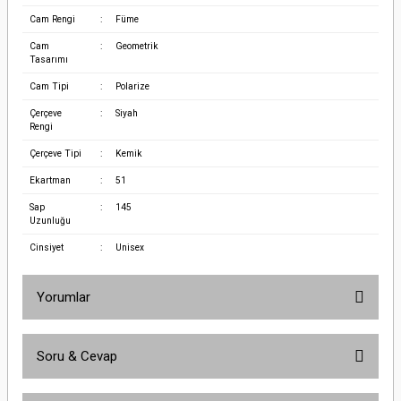
Cam Rengi
:
Füme
Cam
:
Geometrik
Tasarımı
Cam Tipi
:
Polarize
Çerçeve
:
Siyah
Rengi
Çerçeve Tipi
:
Kemik
Ekartman
:
51
Sap
:
145
Uzunluğu
Cinsiyet
:
Unisex
Yorumlar
Soru & Cevap
Bu ürüne ilk yorumu siz yapın!