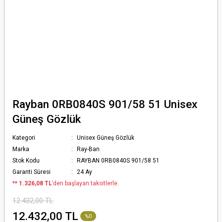
Rayban 0RB0840S 901/58 51 Unisex
Güneş Gözlük
Kategori
Unisex Güneş Gözlük
Marka
Ray-Ban
Stok Kodu
RAYBAN 0RB0840S 901/58 51
Garanti Süresi
24 Ay
*
* 1.326,08 TL
’den başlayan taksitlerle.
12.432,00 TL
12.432,00 TL
%0