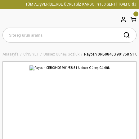
TÜM ALIŞVERİŞLERDE ÜCRETSİZ KARGO! %100 SERTİFİKALI ORİJİN
Anasayfa
CİNSİYET
Unisex Güneş Gözlük
Rayban 0RB0840S 901/58 51 Un