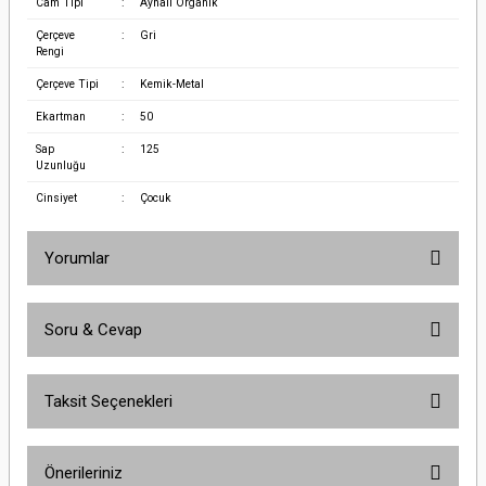
Cam Tipi
:
Aynalı Organik
Çerçeve
:
Gri
Rengi
Çerçeve Tipi
:
Kemik-Metal
Ekartman
:
50
Sap
:
125
Uzunluğu
Cinsiyet
:
Çocuk
Yorumlar
Soru & Cevap
Bu ürüne ilk yorumu siz yapın!
Taksit Seçenekleri
Yorum Yaz
Ürün hakkında henüz soru sorulmamış.
Önerileriniz
Soru Sor