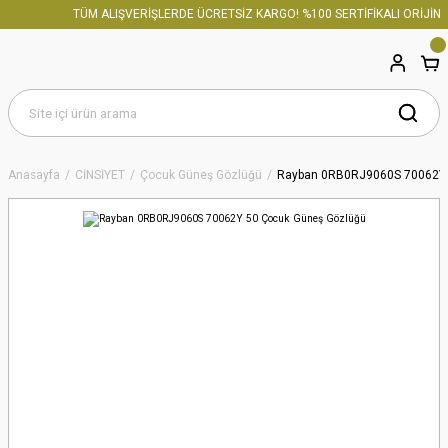
TÜM ALIŞVERİŞLERDE ÜCRETSİZ KARGO! %100 SERTİFİKALI ORİJİNAL
Anasayfa
CİNSİYET
Çocuk Güneş Gözlüğü
Rayban 0RB0RJ9060S 70062Y 