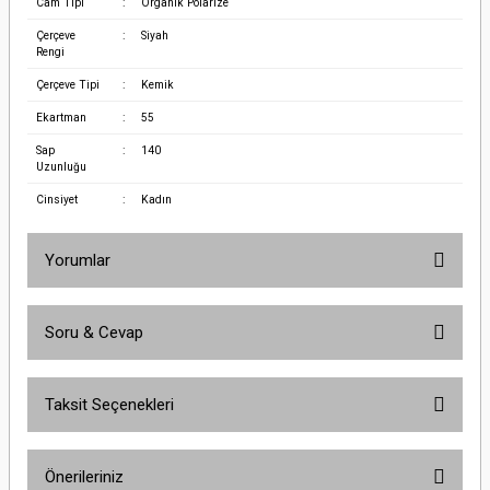
Cam Tipi
:
Organik Polarize
Çerçeve
:
Siyah
Rengi
Çerçeve Tipi
:
Kemik
Ekartman
:
55
Sap
:
140
Uzunluğu
Cinsiyet
:
Kadın
Yorumlar
Soru & Cevap
Bu ürüne ilk yorumu siz yapın!
Taksit Seçenekleri
Yorum Yaz
Ürün hakkında henüz soru sorulmamış.
Önerileriniz
Soru Sor