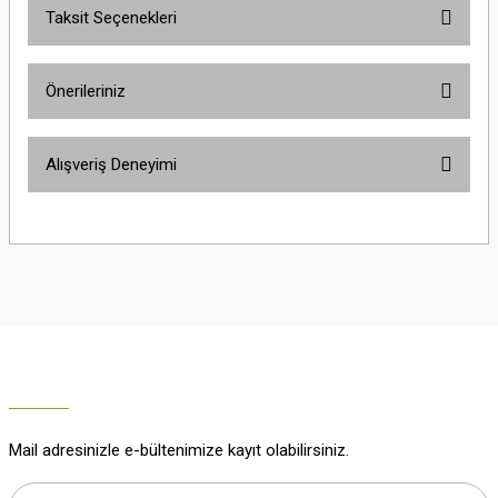
Taksit Seçenekleri
Yorum Yaz
Ürün hakkında henüz soru sorulmamış.
Önerileriniz
Soru Sor
Bu ürünün fiyat bilgisi, resim, ürün açıklamalarında ve diğer konularda
Alışveriş Deneyimi
yetersiz gördüğünüz noktaları öneri formunu kullanarak tarafımıza
iletebilirsiniz.
Görüş ve önerileriniz için teşekkür ederiz.
Çok güzel
M... K... | 02/01/2026
Ürün resmi kalitesiz, bozuk veya görüntülenemiyor.
Ürün açıklamasında eksik bilgiler bulunuyor.
Harika
Ürün bilgilerinde hatalar bulunuyor.
K... U... | 02/01/2026
Ürün fiyatı diğer sitelerden daha pahalı.
Bu ürüne benzer farklı alternatifler olmalı.
% 100 memnuniyet
Büşra Ziya | 29/12/2025
Mail adresinizle e-bültenimize kayıt olabilirsiniz.
% 100 özenli paketleme yaz