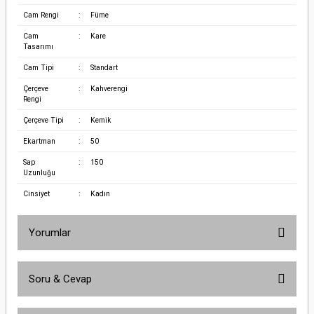
Cam Rengi
:
Füme
Cam
:
Kare
Tasarımı
Cam Tipi
:
Standart
Çerçeve
:
Kahverengi
Rengi
Çerçeve Tipi
:
Kemik
Ekartman
:
50
Sap
:
150
Uzunluğu
Cinsiyet
:
Kadın
Yorumlar
Soru & Cevap
Bu ürüne ilk yorumu siz yapın!