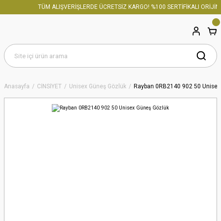
TÜM ALIŞVERİŞLERDE ÜCRETSİZ KARGO! %100 SERTİFİKALI ORİJİNA
Anasayfa
CİNSİYET
Unisex Güneş Gözlük
Rayban 0RB2140 902 50 Unisex