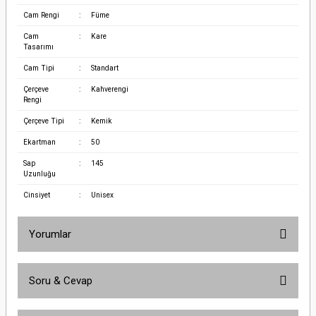
Cam Rengi
:
Füme
Cam
:
Kare
Tasarımı
Cam Tipi
:
Standart
Çerçeve
:
Kahverengi
Rengi
Çerçeve Tipi
:
Kemik
Ekartman
:
50
Sap
:
145
Uzunluğu
Cinsiyet
:
Unisex
Yorumlar
Soru & Cevap
Bu ürüne ilk yorumu siz yapın!