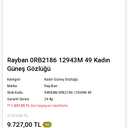
Rayban 0RB2186 12943M 49 Kadın
Güneş Gözlüğü
Kategori
Kadın Güneş Gözlüğü
Marka
Ray-Ban
Stok Kodu
RAYBAN 0RB2186 12943M 49
Garanti Süresi
24 Ay
*
* 1.037,55 TL
’den başlayan taksitlerle.
9.727,00 TL
9.727,00 TL
%0