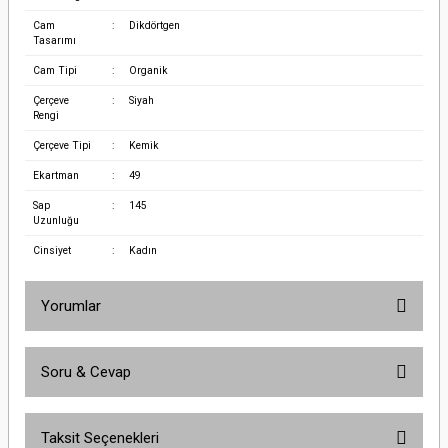
Cam
:
Dikdörtgen
Tasarımı
Cam Tipi
:
Organik
Çerçeve
:
Siyah
Rengi
Çerçeve Tipi
:
Kemik
Ekartman
:
49
Sap
:
145
Uzunluğu
Cinsiyet
:
Kadın
Yorumlar
Soru & Cevap
Bu ürüne ilk yorumu siz yapın!
Taksit Seçenekleri
Yorum Yaz