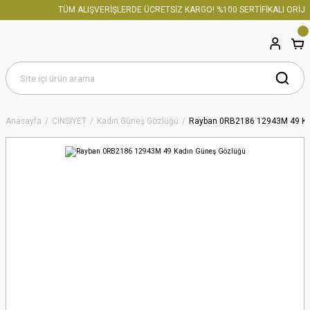
TÜM ALIŞVERİŞLERDE ÜCRETSİZ KARGO! %100 SERTİFİKALI ORİJİN
Anasayfa
CİNSİYET
Kadın Güneş Gözlüğü
Rayban 0RB2186 12943M 49 Ka