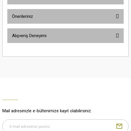
Ürün hakkında henüz soru sorulmamış.
Önerileriniz
Soru Sor
Bu ürünün fiyat bilgisi, resim, ürün açıklamalarında ve diğer konularda
Alışveriş Deneyimi
yetersiz gördüğünüz noktaları öneri formunu kullanarak tarafımıza
iletebilirsiniz.
Görüş ve önerileriniz için teşekkür ederiz.
Çok güzel
M... K... | 02/01/2026
Ürün resmi kalitesiz, bozuk veya görüntülenemiyor.
Ürün açıklamasında eksik bilgiler bulunuyor.
Harika
Ürün bilgilerinde hatalar bulunuyor.
K... U... | 02/01/2026
Ürün fiyatı diğer sitelerden daha pahalı.
Bu ürüne benzer farklı alternatifler olmalı.
% 100 memnuniyet
Büşra Ziya | 29/12/2025
Mail adresinizle e-bültenimize kayıt olabilirsiniz.
% 100 özenli paketleme yaz
M... K... | 29/12/2025