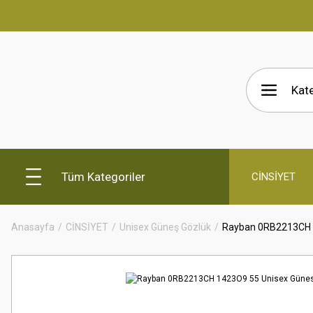
Tüm Kategoriler
CİNSİYET
Anasayfa
CİNSİYET
Unisex Güneş Gözlük
Rayban 0RB2213CH 