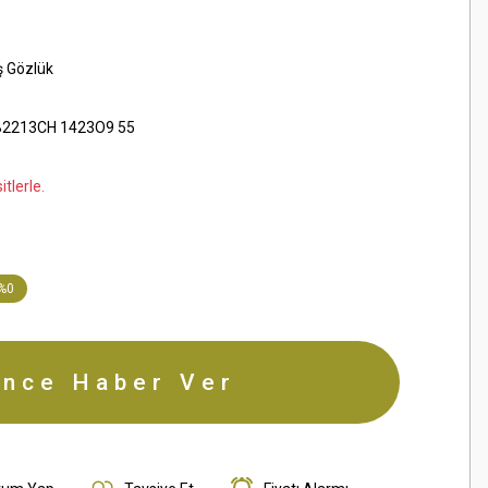
ş Gözlük
2213CH 1423O9 55
tlerle.
%0
ince Haber Ver