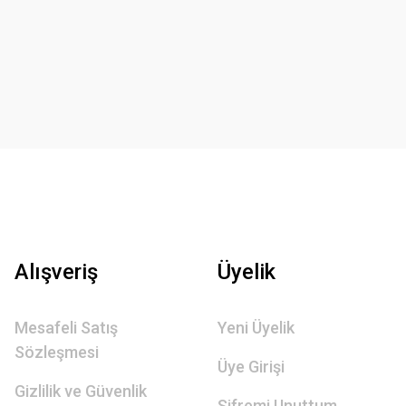
Alışveriş
Üyelik
Mesafeli Satış
Yeni Üyelik
Sözleşmesi
Üye Girişi
Gizlilik ve Güvenlik
Şifremi Unuttum