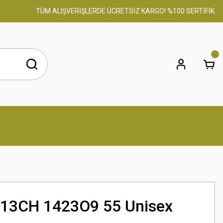
TÜM ALIŞVERİŞLERDE ÜCRETSİZ KARGO! %100 SERTİFİKALI O
13CH 1423O9 55 Unisex