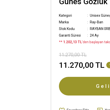
Günes Gözlük
Kategori
Unisex Güne
Marka
Ray-Ban
Stok Kodu
RAYBAN 0RB
Garanti Süresi
24 Ay
*
* 1.202,13 TL
’den başlayan taksi
11.270,00 TL
11.270,00 TL
Gel