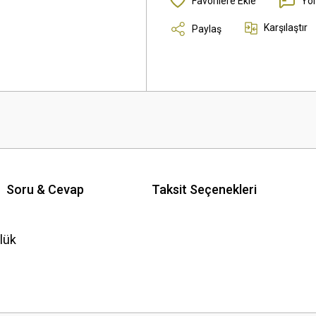
Yo
Karşılaştır
Paylaş
Soru & Cevap
Taksit Seçenekleri
lük
 yetersiz gördüğünüz noktaları öneri formunu kullanarak tarafımıza iletebilirsini