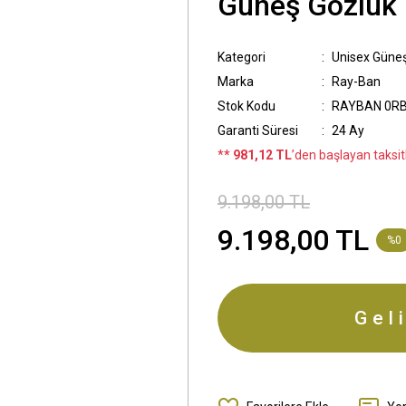
Güneş Gözlük
Kategori
Unisex Güne
Marka
Ray-Ban
Stok Kodu
RAYBAN 0RB
Garanti Süresi
24 Ay
*
* 981,12 TL
’den başlayan taksitl
9.198,00 TL
9.198,00 TL
%0
Gel