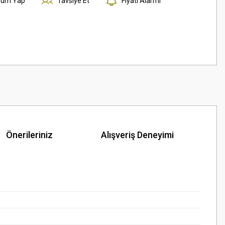
rum Yap
Tavsiye Et
Fiyatı Alarmı
Önerileriniz
Alışveriş Deneyimi