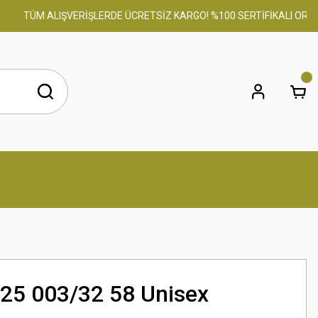
TÜM ALIŞVERİŞLERDE ÜCRETSİZ KARGO! %100 SERTİFİKALI ORİJİNAL
25 003/32 58 Unisex