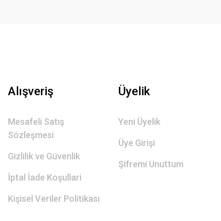
Alışveriş
Üyelik
Mesafeli Satış
Yeni Üyelik
Sözleşmesi
Üye Girişi
Gizlilik ve Güvenlik
Şifremi Unuttum
İptal İade Koşullari
Kişisel Veriler Politikası