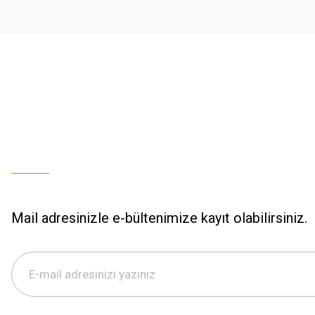
Ürün fiyatı diğer sitelerden daha pahalı.
% 100 memnuniyet
Bu ürüne benzer farklı alternatifler olmalı.
Büşra Ziya | 29/12/2025
% 100 özenli paketleme yaz
M... K... | 29/12/2025
S... M... | 29/12/2025
ÖZENLİ PAKETLEME HIZLI KARGO
K... A... | 29/12/2025
Mail adresinizle e-bültenimize kayıt olabilirsiniz.
Hızlı kargo özenli paketleme
S... M... | 29/12/2025
%100 güvenilir,hızlı kargo