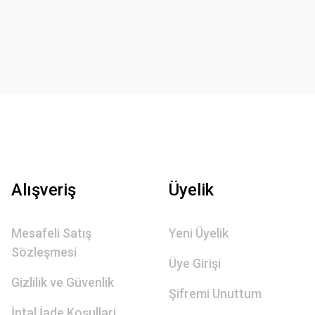
Alışveriş
Üyelik
Mesafeli Satış
Yeni Üyelik
Sözleşmesi
Üye Girişi
Gizlilik ve Güvenlik
Şifremi Unuttum
İptal İade Koşullari