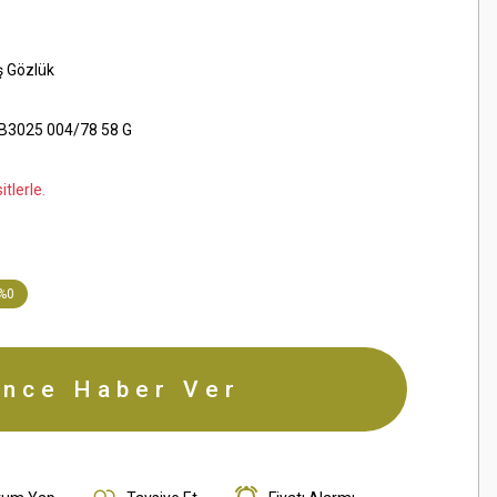
ş Gözlük
3025 004/78 58 G
tlerle.
%0
ince Haber Ver