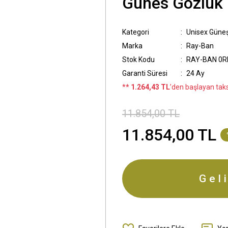
Günes Gözlük
Kategori
Unisex Güne
Marka
Ray-Ban
Stok Kodu
RAY-BAN 0RB
Garanti Süresi
24 Ay
*
* 1.264,43 TL
’den başlayan taksi
11.854,00 TL
11.854,00 TL
Gel