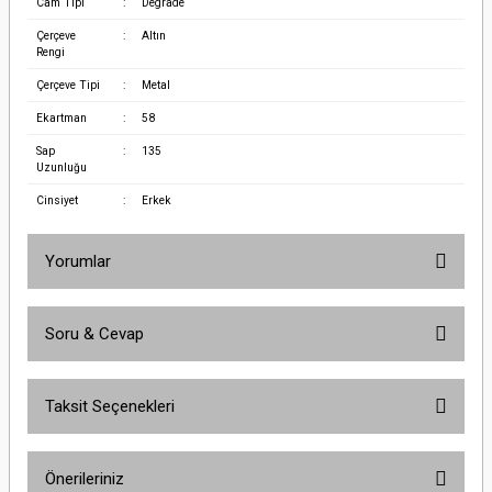
Cam Tipi
:
Degrade
Çerçeve
:
Altın
Rengi
Çerçeve Tipi
:
Metal
Ekartman
:
58
Sap
:
135
Uzunluğu
Cinsiyet
:
Erkek
Yorumlar
Soru & Cevap
Bu ürüne ilk yorumu siz yapın!
Taksit Seçenekleri
Yorum Yaz
Ürün hakkında henüz soru sorulmamış.
Önerileriniz
Soru Sor