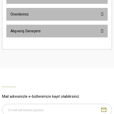
Ürün hakkında henüz soru sorulmamış.
Önerileriniz
Soru Sor
Bu ürünün fiyat bilgisi, resim, ürün açıklamalarında ve diğer konularda
Alışveriş Deneyimi
yetersiz gördüğünüz noktaları öneri formunu kullanarak tarafımıza
iletebilirsiniz.
Görüş ve önerileriniz için teşekkür ederiz.
Çok güzel
M... K... | 02/01/2026
Ürün resmi kalitesiz, bozuk veya görüntülenemiyor.
Ürün açıklamasında eksik bilgiler bulunuyor.
Harika
Ürün bilgilerinde hatalar bulunuyor.
K... U... | 02/01/2026
Ürün fiyatı diğer sitelerden daha pahalı.
Bu ürüne benzer farklı alternatifler olmalı.
% 100 memnuniyet
Büşra Ziya | 29/12/2025
Mail adresinizle e-bültenimize kayıt olabilirsiniz.
% 100 özenli paketleme yaz
M... K... | 29/12/2025