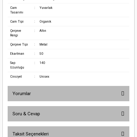
Cam
:
Yuvarlak
Tasarımı
Cam Tipi
:
Organik
Çerçeve
:
Altın
Rengi
Çerçeve Tipi
:
Metal
Ekartman
:
50
Sap
:
140
Uzunluğu
Cinsiyet
:
Unisex
Yorumlar
Soru & Cevap
Bu ürüne ilk yorumu siz yapın!
Taksit Seçenekleri
Yorum Yaz