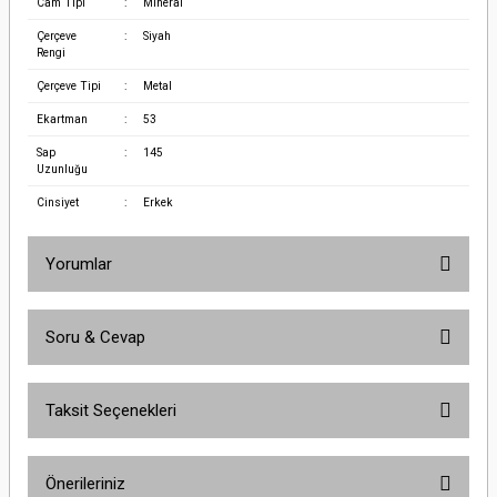
Cam Tipi
:
Mineral
Çerçeve
:
Siyah
Rengi
Çerçeve Tipi
:
Metal
Ekartman
:
53
Sap
:
145
Uzunluğu
Cinsiyet
:
Erkek
Yorumlar
Soru & Cevap
Bu ürüne ilk yorumu siz yapın!
Taksit Seçenekleri
Yorum Yaz
Ürün hakkında henüz soru sorulmamış.
Önerileriniz
Soru Sor