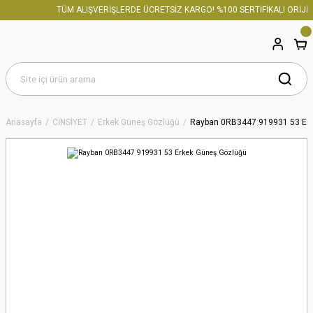
TÜM ALIŞVERİŞLERDE ÜCRETSİZ KARGO! %100 SERTİFİKALI ORİJİN
Anasayfa
CİNSİYET
Erkek Güneş Gözlüğü
Rayban 0RB3447 919931 53 Er