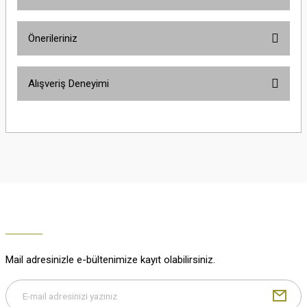
Ürün hakkında henüz soru sorulmamış.
Önerileriniz
Soru Sor
Bu ürünün fiyat bilgisi, resim, ürün açıklamalarında ve diğer konularda
Alışveriş Deneyimi
yetersiz gördüğünüz noktaları öneri formunu kullanarak tarafımıza
iletebilirsiniz.
Görüş ve önerileriniz için teşekkür ederiz.
Çok güzel
M... K... | 02/01/2026
Ürün resmi kalitesiz, bozuk veya görüntülenemiyor.
Ürün açıklamasında eksik bilgiler bulunuyor.
Harika
Ürün bilgilerinde hatalar bulunuyor.
K... U... | 02/01/2026
Ürün fiyatı diğer sitelerden daha pahalı.
Bu ürüne benzer farklı alternatifler olmalı.
% 100 memnuniyet
Büşra Ziya | 29/12/2025
Mail adresinizle e-bültenimize kayıt olabilirsiniz.
% 100 özenli paketleme yaz
M... K... | 29/12/2025