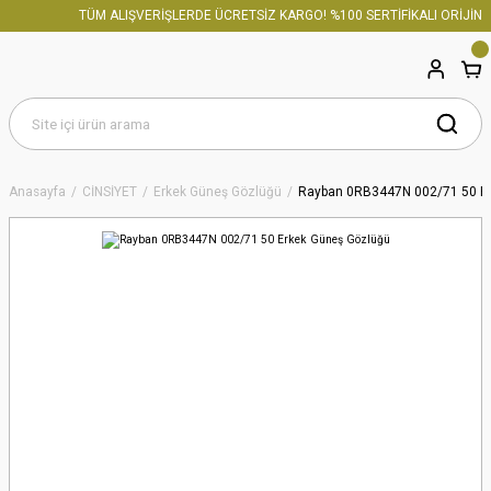
TÜM ALIŞVERİŞLERDE ÜCRETSİZ KARGO! %100 SERTİFİKALI ORİJİNAL
Anasayfa
CİNSİYET
Erkek Güneş Gözlüğü
Rayban 0RB3447N 002/71 50 E