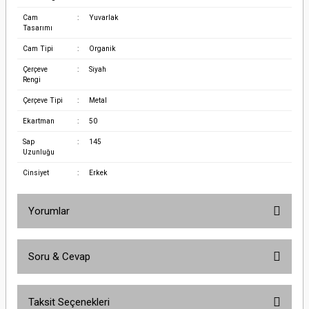
Cam
:
Yuvarlak
Tasarımı
Cam Tipi
:
Organik
Çerçeve
:
Siyah
Rengi
Çerçeve Tipi
:
Metal
Ekartman
:
50
Sap
:
145
Uzunluğu
Cinsiyet
:
Erkek
Yorumlar
Soru & Cevap
Bu ürüne ilk yorumu siz yapın!
Taksit Seçenekleri
Yorum Yaz