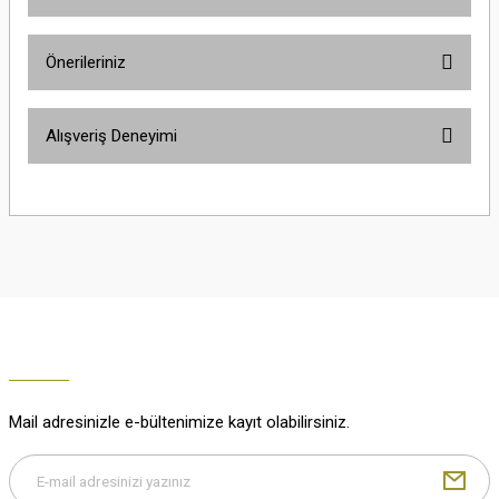
Ürün hakkında henüz soru sorulmamış.
Önerileriniz
Soru Sor
Bu ürünün fiyat bilgisi, resim, ürün açıklamalarında ve diğer konularda
Alışveriş Deneyimi
yetersiz gördüğünüz noktaları öneri formunu kullanarak tarafımıza
iletebilirsiniz.
Görüş ve önerileriniz için teşekkür ederiz.
Çok güzel
M... K... | 02/01/2026
Ürün resmi kalitesiz, bozuk veya görüntülenemiyor.
Ürün açıklamasında eksik bilgiler bulunuyor.
Harika
Ürün bilgilerinde hatalar bulunuyor.
K... U... | 02/01/2026
Ürün fiyatı diğer sitelerden daha pahalı.
Bu ürüne benzer farklı alternatifler olmalı.
% 100 memnuniyet
Büşra Ziya | 29/12/2025
Mail adresinizle e-bültenimize kayıt olabilirsiniz.
% 100 özenli paketleme yaz
M... K... | 29/12/2025