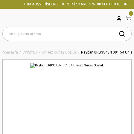
TÜM ALIŞVERİŞLERDE ÜCRETSİZ KARGO! %100 SERTİFİKALI ORİJİNA
Anasayfa
CİNSİYET
Unisex Güneş Gözlük
Rayban 0RB3548N 001 54 Unise