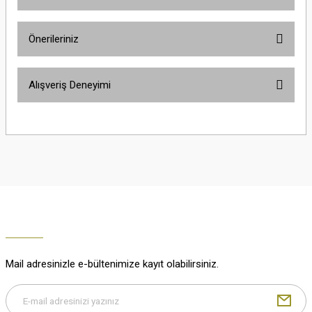
Ürün hakkında henüz soru sorulmamış.
Önerileriniz
Soru Sor
Bu ürünün fiyat bilgisi, resim, ürün açıklamalarında ve diğer konularda
Alışveriş Deneyimi
yetersiz gördüğünüz noktaları öneri formunu kullanarak tarafımıza
iletebilirsiniz.
Görüş ve önerileriniz için teşekkür ederiz.
Çok güzel
M... K... | 02/01/2026
Ürün resmi kalitesiz, bozuk veya görüntülenemiyor.
Ürün açıklamasında eksik bilgiler bulunuyor.
Harika
Ürün bilgilerinde hatalar bulunuyor.
K... U... | 02/01/2026
Ürün fiyatı diğer sitelerden daha pahalı.
Bu ürüne benzer farklı alternatifler olmalı.
% 100 memnuniyet
Büşra Ziya | 29/12/2025
Mail adresinizle e-bültenimize kayıt olabilirsiniz.
% 100 özenli paketleme yaz
M... K... | 29/12/2025