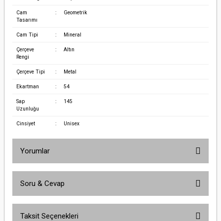
Cam
:
Geometrik
Tasarımı
Cam Tipi
:
Mineral
Çerçeve
:
Altın
Rengi
Çerçeve Tipi
:
Metal
Ekartman
:
54
Sap
:
145
Uzunluğu
Cinsiyet
:
Unisex
Yorumlar
Soru & Cevap
Bu ürüne ilk yorumu siz yapın!
Taksit Seçenekleri
Yorum Yaz