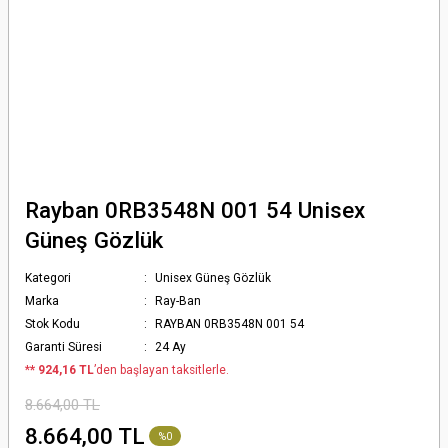
Rayban 0RB3548N 001 54 Unisex
Güneş Gözlük
Kategori
Unisex Güneş Gözlük
Marka
Ray-Ban
Stok Kodu
RAYBAN 0RB3548N 001 54
Garanti Süresi
24 Ay
*
* 924,16 TL
’den başlayan taksitlerle.
8.664,00 TL
8.664,00 TL
%0