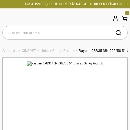
TÜM ALIŞVERİŞLERDE ÜCRETSİZ KARGO! %100 SERTİFİKALI ORİJİNA
Anasayfa
CİNSİYET
Unisex Güneş Gözlük
Rayban 0RB3548N 002/58 51 Un