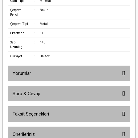
Cam Tipi
:
Mineral
Çerçeve
:
Bakır
Rengi
Çerçeve Tipi
:
Metal
Ekartman
:
51
Sap
:
140
Uzunluğu
Cinsiyet
:
Unisex
Yorumlar
Soru & Cevap
Bu ürüne ilk yorumu siz yapın!
Taksit Seçenekleri
Yorum Yaz
Ürün hakkında henüz soru sorulmamış.
Önerileriniz
Soru Sor