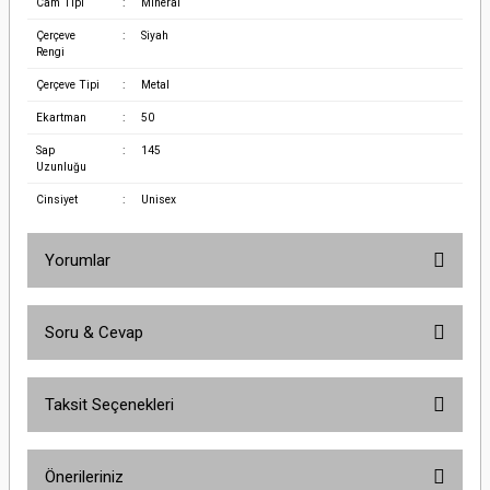
Cam Tipi
:
Mineral
Çerçeve
:
Siyah
Rengi
Çerçeve Tipi
:
Metal
Ekartman
:
50
Sap
:
145
Uzunluğu
Cinsiyet
:
Unisex
Yorumlar
Soru & Cevap
Bu ürüne ilk yorumu siz yapın!
Taksit Seçenekleri
Yorum Yaz
Ürün hakkında henüz soru sorulmamış.
Önerileriniz
Soru Sor