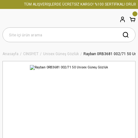
TÜM ALIŞVERİŞLERDE ÜCRETSİZ KARGO! %100 SERTİFİKALI ORİJİNA
Anasayfa
CİNSİYET
Unisex Güneş Gözlük
Rayban 0RB3681 002/71 50 Uni