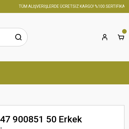
M ALIŞVERİŞLERDE ÜCRETSİZ KARGO! %100 SERTİFİKALI ORİJİNAL Ü
47 900851 50 Erkek