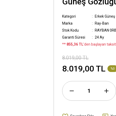
Güneş Gözlüğ
Kategori
Erkek Güneş
Marka
Ray-Ban
Stok Kodu
RAYBAN 0RB
Garanti Süresi
24 Ay
*
* 855,36 TL
’den başlayan taksitl
8.019,00 TL
8.019,00 TL
%0