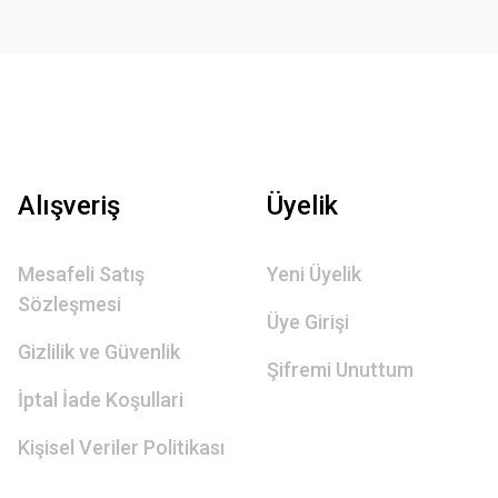
Alışveriş
Üyelik
Mesafeli Satış
Yeni Üyelik
Sözleşmesi
Üye Girişi
Gizlilik ve Güvenlik
Şifremi Unuttum
İptal İade Koşullari
Kişisel Veriler Politikası