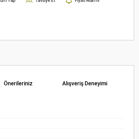
rum Yap
Tavsiye Et
Fiyatı Alarmı
Önerileriniz
Alışveriş Deneyimi