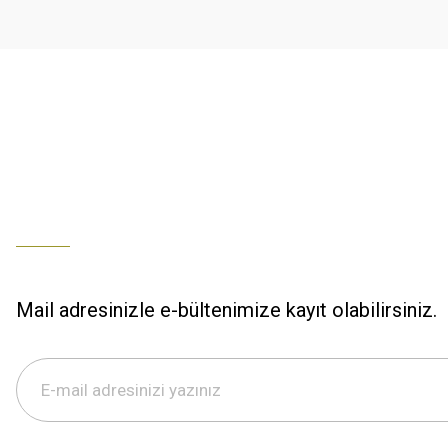
Ürün fiyatı diğer sitelerden daha pahalı.
% 100 memnuniyet
Bu ürüne benzer farklı alternatifler olmalı.
Büşra Ziya | 29/12/2025
% 100 özenli paketleme yaz
M... K... | 29/12/2025
S... M... | 29/12/2025
ÖZENLİ PAKETLEME HIZLI KARGO
K... A... | 29/12/2025
Mail adresinizle e-bültenimize kayıt olabilirsiniz.
Hızlı kargo özenli paketleme
S... M... | 29/12/2025
%100 güvenilir,hızlı kargo