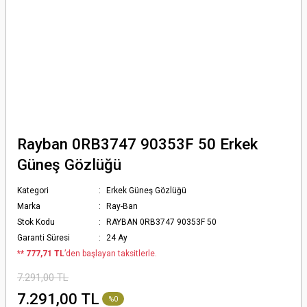
Rayban 0RB3747 90353F 50 Erkek
Güneş Gözlüğü
Kategori
Erkek Güneş Gözlüğü
Marka
Ray-Ban
Stok Kodu
RAYBAN 0RB3747 90353F 50
Garanti Süresi
24 Ay
*
* 777,71 TL
’den başlayan taksitlerle.
7.291,00 TL
7.291,00 TL
%0