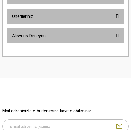
Ürün hakkında henüz soru sorulmamış.
Önerileriniz
Soru Sor
Bu ürünün fiyat bilgisi, resim, ürün açıklamalarında ve diğer konularda
Alışveriş Deneyimi
yetersiz gördüğünüz noktaları öneri formunu kullanarak tarafımıza
iletebilirsiniz.
Görüş ve önerileriniz için teşekkür ederiz.
Çok güzel
M... K... | 02/01/2026
Ürün resmi kalitesiz, bozuk veya görüntülenemiyor.
Ürün açıklamasında eksik bilgiler bulunuyor.
Harika
Ürün bilgilerinde hatalar bulunuyor.
K... U... | 02/01/2026
Ürün fiyatı diğer sitelerden daha pahalı.
Bu ürüne benzer farklı alternatifler olmalı.
% 100 memnuniyet
Büşra Ziya | 29/12/2025
Mail adresinizle e-bültenimize kayıt olabilirsiniz.
% 100 özenli paketleme yaz
M... K... | 29/12/2025