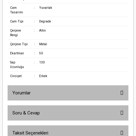
Cam
:
Yuvarlak
Tasarımı
Cam Tipi
:
Degrade
Çerçeve
:
Altın
Rengi
Çerçeve Tipi
:
Metal
Ekartman
:
50
Sap
:
130
Uzunluğu
Cinsiyet
:
Erkek
Yorumlar
Soru & Cevap
Bu ürüne ilk yorumu siz yapın!
Taksit Seçenekleri
Yorum Yaz