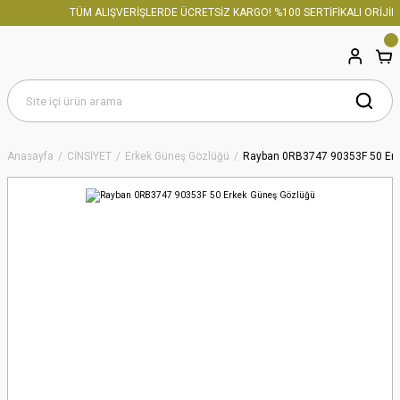
TÜM ALIŞVERİŞLERDE ÜCRETSİZ KARGO! %100 SERTİFİKALI ORİJİNA
Anasayfa
CİNSİYET
Erkek Güneş Gözlüğü
Rayban 0RB3747 90353F 50 Erk