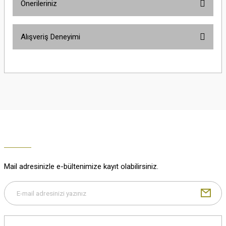
Önerileriniz
Soru Sor
Bu ürünün fiyat bilgisi, resim, ürün açıklamalarında ve diğer konularda
Alışveriş Deneyimi
yetersiz gördüğünüz noktaları öneri formunu kullanarak tarafımıza
iletebilirsiniz.
Görüş ve önerileriniz için teşekkür ederiz.
Çok güzel
M... K... | 02/01/2026
Ürün resmi kalitesiz, bozuk veya görüntülenemiyor.
Ürün açıklamasında eksik bilgiler bulunuyor.
Harika
Ürün bilgilerinde hatalar bulunuyor.
K... U... | 02/01/2026
Ürün fiyatı diğer sitelerden daha pahalı.
Bu ürüne benzer farklı alternatifler olmalı.
% 100 memnuniyet
Büşra Ziya | 29/12/2025
Mail adresinizle e-bültenimize kayıt olabilirsiniz.
% 100 özenli paketleme yaz
M... K... | 29/12/2025
Gönder