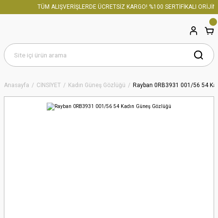
TÜM ALIŞVERİŞLERDE ÜCRETSİZ KARGO! %100 SERTİFİKALI ORİJİNA
Anasayfa
CİNSİYET
Kadın Güneş Gözlüğü
Rayban 0RB3931 001/56 54 Ka