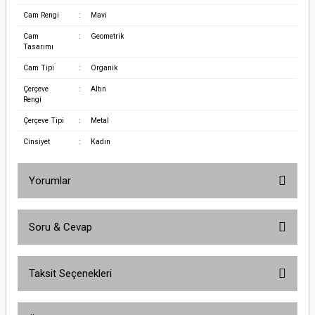
Cam Rengi
:
Mavi
Cam
:
Geometrik
Tasarımı
Cam Tipi
:
Organik
Çerçeve
:
Altın
Rengi
Çerçeve Tipi
:
Metal
Cinsiyet
:
Kadın
Yorumlar
Soru & Cevap
Bu ürüne ilk yorumu siz yapın!
Taksit Seçenekleri
Yorum Yaz
Ürün hakkında henüz soru sorulmamış.