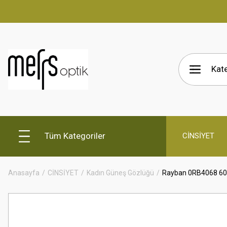
Tüm Kategoriler
CİNSİYET
Anasayfa
CİNSİYET
Kadın Güneş Gözlüğü
Rayban 0RB4068 601