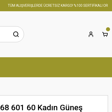
TÜM ALIŞVERİŞLERDE ÜCRETSİZ KARGO! %100 SERTİFİKALI ORİJİNA
68 601 60 Kadın Güneş