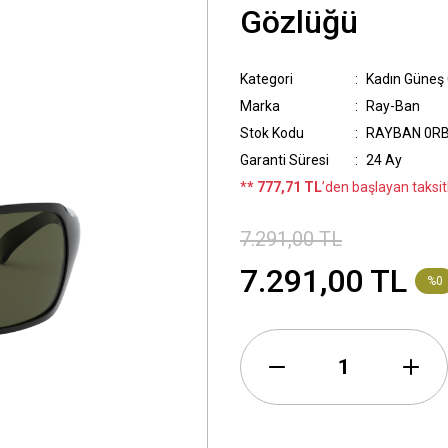
Gözlüğü
Kategori
Kadın Güneş
Marka
Ray-Ban
Stok Kodu
RAYBAN 0RB
Garanti Süresi
24 Ay
*
* 777,71 TL
’den başlayan taksitl
7.291,00 TL
7.291,00 TL
%0