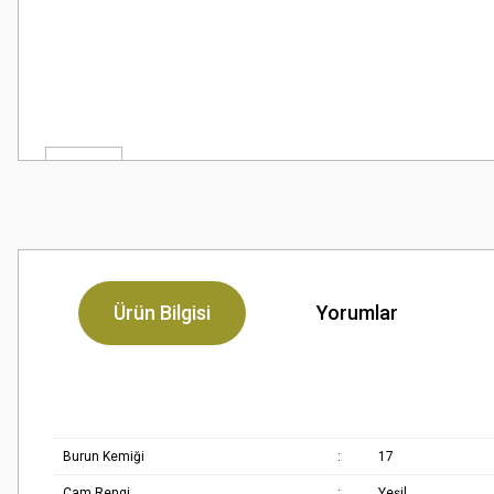
Ürün Bilgisi
Yorumlar
Burun Kemiği
:
17
Cam Rengi
:
Yeşil