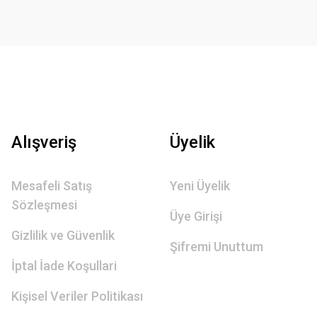
Alışveriş
Üyelik
Mesafeli Satış
Yeni Üyelik
Sözleşmesi
Üye Girişi
Gizlilik ve Güvenlik
Şifremi Unuttum
İptal İade Koşullari
Kişisel Veriler Politikası