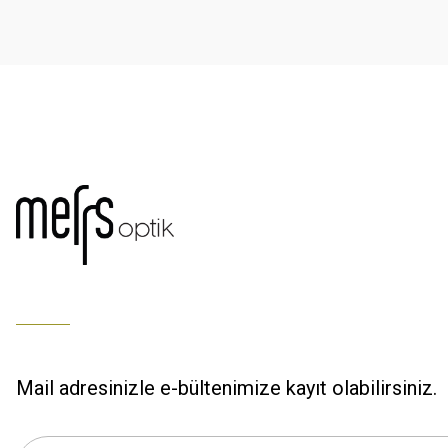
Ürün fiyatı diğer sitelerden daha pahalı.
% 100 memnuniyet
Bu ürüne benzer farklı alternatifler olmalı.
Büşra Ziya | 29/12/2025
% 100 özenli paketleme yaz
M... K... | 29/12/2025
S... M... | 29/12/2025
ÖZENLİ PAKETLEME HIZLI KARGO
K... A... | 29/12/2025
Hızlı kargo özenli paketleme
Mail adresinizle e-bültenimize kayıt olabilirsiniz.
S... M... | 29/12/2025