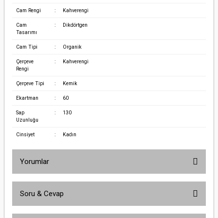
Cam Rengi
:
Kahverengi
Cam
:
Dikdörtgen
Tasarımı
Cam Tipi
:
Organik
Çerçeve
:
Kahverengi
Rengi
Çerçeve Tipi
:
Kemik
Ekartman
:
60
Sap
:
130
Uzunluğu
Cinsiyet
:
Kadın
Yorumlar
Soru & Cevap
Bu ürüne ilk yorumu siz yapın!