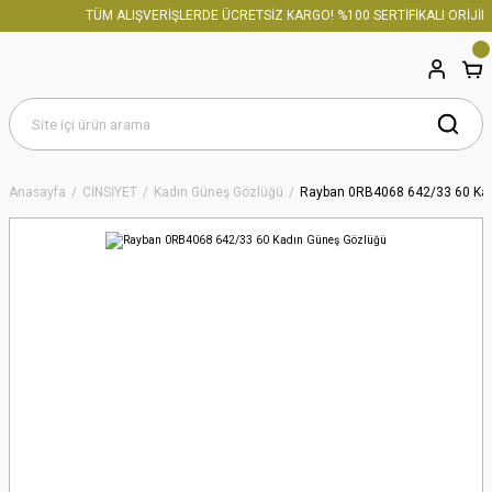
TÜM ALIŞVERİŞLERDE ÜCRETSİZ KARGO! %100 SERTİFİKALI ORİJİNA
Anasayfa
CİNSİYET
Kadın Güneş Gözlüğü
Rayban 0RB4068 642/33 60 Ka