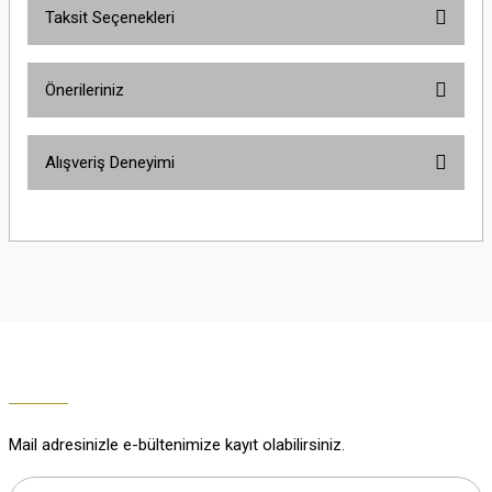
Taksit Seçenekleri
Yorum Yaz
Ürün hakkında henüz soru sorulmamış.
Önerileriniz
Soru Sor
Bu ürünün fiyat bilgisi, resim, ürün açıklamalarında ve diğer konularda
Alışveriş Deneyimi
yetersiz gördüğünüz noktaları öneri formunu kullanarak tarafımıza
iletebilirsiniz.
Görüş ve önerileriniz için teşekkür ederiz.
Çok güzel
M... K... | 02/01/2026
Ürün resmi kalitesiz, bozuk veya görüntülenemiyor.
Ürün açıklamasında eksik bilgiler bulunuyor.
Harika
Ürün bilgilerinde hatalar bulunuyor.
K... U... | 02/01/2026
Ürün fiyatı diğer sitelerden daha pahalı.
Bu ürüne benzer farklı alternatifler olmalı.
% 100 memnuniyet
Büşra Ziya | 29/12/2025
Mail adresinizle e-bültenimize kayıt olabilirsiniz.
% 100 özenli paketleme yaz