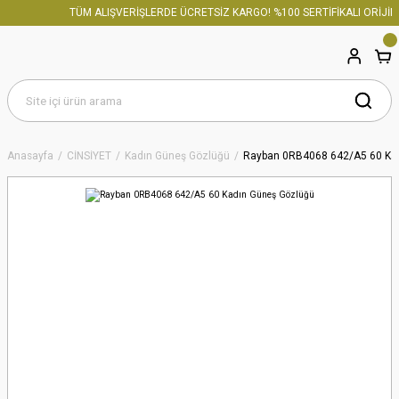
TÜM ALIŞVERİŞLERDE ÜCRETSİZ KARGO! %100 SERTİFİKALI ORİJİNA
Anasayfa
CİNSİYET
Kadın Güneş Gözlüğü
Rayban 0RB4068 642/A5 60 Ka