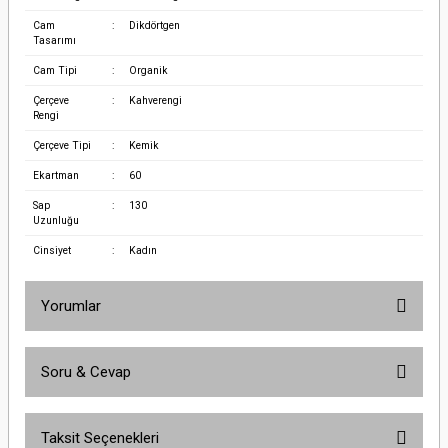
Cam
:
Dikdörtgen
Tasarımı
Cam Tipi
:
Organik
Çerçeve
:
Kahverengi
Rengi
Çerçeve Tipi
:
Kemik
Ekartman
:
60
Sap
:
130
Uzunluğu
Cinsiyet
:
Kadın
Yorumlar
Soru & Cevap
Bu ürüne ilk yorumu siz yapın!
Taksit Seçenekleri
Yorum Yaz