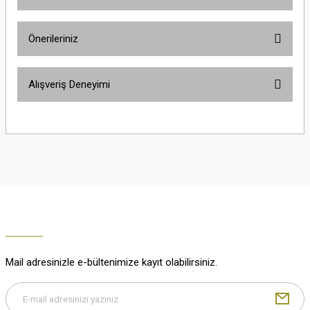
Ürün hakkında henüz soru sorulmamış.
Önerileriniz
Soru Sor
Bu ürünün fiyat bilgisi, resim, ürün açıklamalarında ve diğer konularda
Alışveriş Deneyimi
yetersiz gördüğünüz noktaları öneri formunu kullanarak tarafımıza
iletebilirsiniz.
Görüş ve önerileriniz için teşekkür ederiz.
Çok güzel
M... K... | 02/01/2026
Ürün resmi kalitesiz, bozuk veya görüntülenemiyor.
Ürün açıklamasında eksik bilgiler bulunuyor.
Harika
Ürün bilgilerinde hatalar bulunuyor.
K... U... | 02/01/2026
Ürün fiyatı diğer sitelerden daha pahalı.
Bu ürüne benzer farklı alternatifler olmalı.
% 100 memnuniyet
Büşra Ziya | 29/12/2025
Mail adresinizle e-bültenimize kayıt olabilirsiniz.
% 100 özenli paketleme yaz
M... K... | 29/12/2025