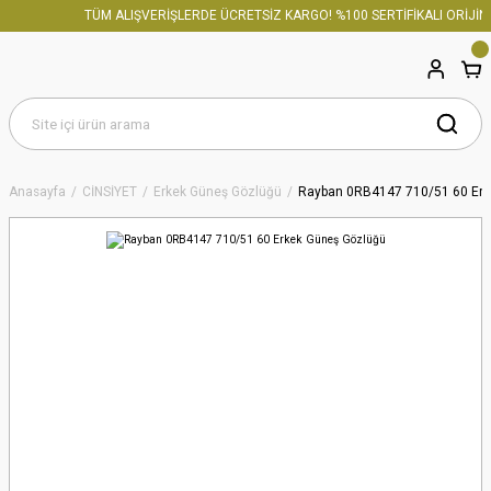
TÜM ALIŞVERİŞLERDE ÜCRETSİZ KARGO! %100 SERTİFİKALI ORİJİNA
Anasayfa
CİNSİYET
Erkek Güneş Gözlüğü
Rayban 0RB4147 710/51 60 Erk