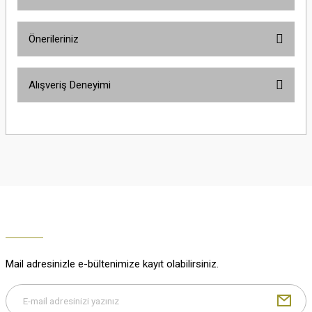
Ürün hakkında henüz soru sorulmamış.
Önerileriniz
Soru Sor
Bu ürünün fiyat bilgisi, resim, ürün açıklamalarında ve diğer konularda
Alışveriş Deneyimi
yetersiz gördüğünüz noktaları öneri formunu kullanarak tarafımıza
iletebilirsiniz.
Görüş ve önerileriniz için teşekkür ederiz.
Çok güzel
M... K... | 02/01/2026
Ürün resmi kalitesiz, bozuk veya görüntülenemiyor.
Ürün açıklamasında eksik bilgiler bulunuyor.
Harika
Ürün bilgilerinde hatalar bulunuyor.
K... U... | 02/01/2026
Ürün fiyatı diğer sitelerden daha pahalı.
Bu ürüne benzer farklı alternatifler olmalı.
% 100 memnuniyet
Büşra Ziya | 29/12/2025
Mail adresinizle e-bültenimize kayıt olabilirsiniz.
% 100 özenli paketleme yaz
M... K... | 29/12/2025