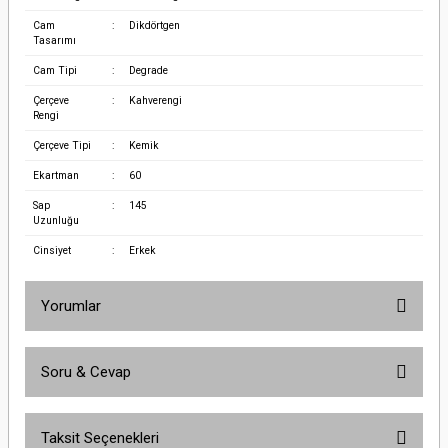
Cam
:
Dikdörtgen
Tasarımı
Cam Tipi
:
Degrade
Çerçeve
:
Kahverengi
Rengi
Çerçeve Tipi
:
Kemik
Ekartman
:
60
Sap
:
145
Uzunluğu
Cinsiyet
:
Erkek
Yorumlar
Soru & Cevap
Bu ürüne ilk yorumu siz yapın!
Taksit Seçenekleri
Yorum Yaz