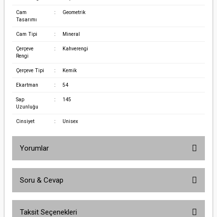
Cam
:
Geometrik
Tasarımı
Cam Tipi
:
Mineral
Çerçeve
:
Kahverengi
Rengi
Çerçeve Tipi
:
Kemik
Ekartman
:
54
Sap
:
145
Uzunluğu
Cinsiyet
:
Unisex
Yorumlar
Soru & Cevap
Bu ürüne ilk yorumu siz yapın!
Taksit Seçenekleri
Yorum Yaz