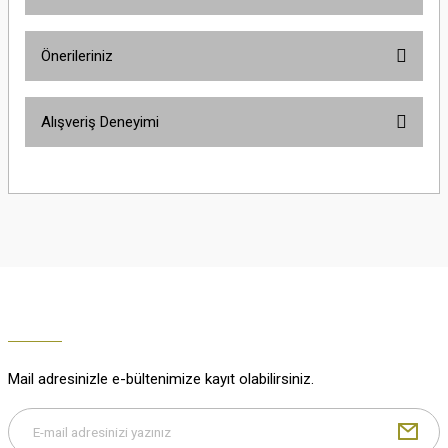
Ürün hakkında henüz soru sorulmamış.
Önerileriniz
Soru Sor
Bu ürünün fiyat bilgisi, resim, ürün açıklamalarında ve diğer konularda
Alışveriş Deneyimi
yetersiz gördüğünüz noktaları öneri formunu kullanarak tarafımıza
iletebilirsiniz.
Görüş ve önerileriniz için teşekkür ederiz.
Çok güzel
M... K... | 02/01/2026
Ürün resmi kalitesiz, bozuk veya görüntülenemiyor.
Ürün açıklamasında eksik bilgiler bulunuyor.
Harika
Ürün bilgilerinde hatalar bulunuyor.
K... U... | 02/01/2026
Ürün fiyatı diğer sitelerden daha pahalı.
Bu ürüne benzer farklı alternatifler olmalı.
% 100 memnuniyet
Büşra Ziya | 29/12/2025
Mail adresinizle e-bültenimize kayıt olabilirsiniz.
% 100 özenli paketleme yaz
M... K... | 29/12/2025