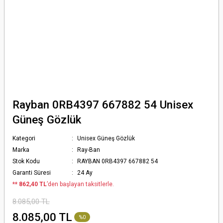
Rayban 0RB4397 667882 54 Unisex
Güneş Gözlük
Kategori
Unisex Güneş Gözlük
Marka
Ray-Ban
Stok Kodu
RAYBAN 0RB4397 667882 54
Garanti Süresi
24 Ay
*
* 862,40 TL
’den başlayan taksitlerle.
8.085,00 TL
8.085,00 TL
%0