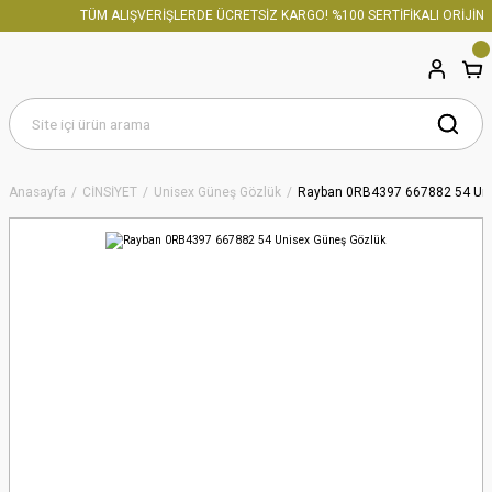
TÜM ALIŞVERİŞLERDE ÜCRETSİZ KARGO! %100 SERTİFİKALI ORİJİNAL
Anasayfa
CİNSİYET
Unisex Güneş Gözlük
Rayban 0RB4397 667882 54 Uni