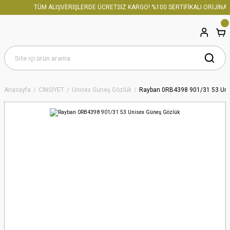
TÜM ALIŞVERİŞLERDE ÜCRETSİZ KARGO! %100 SERTİFİKALI ORİJİNAL 
Anasayfa
CİNSİYET
Unisex Güneş Gözlük
Rayban 0RB4398 901/31 53 Uni