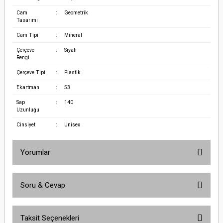
Cam
:
Geometrik
Tasarımı
Cam Tipi
:
Mineral
Çerçeve
:
Siyah
Rengi
Çerçeve Tipi
:
Plastik
Ekartman
:
53
Sap
:
140
Uzunluğu
Cinsiyet
:
Unisex
Yorumlar
Soru & Cevap
Bu ürüne ilk yorumu siz yapın!
Taksit Seçenekleri
Yorum Yaz