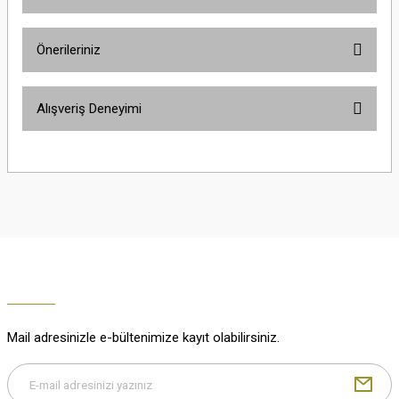
Ürün hakkında henüz soru sorulmamış.
Önerileriniz
Soru Sor
Bu ürünün fiyat bilgisi, resim, ürün açıklamalarında ve diğer konularda
Alışveriş Deneyimi
yetersiz gördüğünüz noktaları öneri formunu kullanarak tarafımıza
iletebilirsiniz.
Görüş ve önerileriniz için teşekkür ederiz.
Çok güzel
M... K... | 02/01/2026
Ürün resmi kalitesiz, bozuk veya görüntülenemiyor.
Ürün açıklamasında eksik bilgiler bulunuyor.
Harika
Ürün bilgilerinde hatalar bulunuyor.
K... U... | 02/01/2026
Ürün fiyatı diğer sitelerden daha pahalı.
Bu ürüne benzer farklı alternatifler olmalı.
% 100 memnuniyet
Büşra Ziya | 29/12/2025
Mail adresinizle e-bültenimize kayıt olabilirsiniz.
% 100 özenli paketleme yaz
M... K... | 29/12/2025